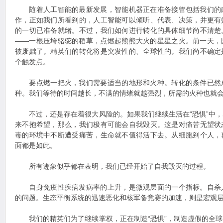
随着人工智能的最新发展，智能机器正在准备接管包括我们的
作，正如我们所看到的，人工智能可以倾听、代表、决策，并更有
的一切已准备就绪。不过，我们如何进行转化的具体细节尚不清楚
——一根压垮骆驼的稻草，点燃起熊熊大火的星星之火。前一天，
被废黜了。精英们的转化将是突发性的、全球性的。我们尚不确定
个触发点。
要点燃一把火，我们需要适当的地形和火种。转化的条件已然
种。我们等待的时间越长，不满的情绪就越强烈，所需的火种也就
不过，还是存在着很大风险的。如果我们继续生活在“恐惧”中，
来不抱希望，那么，我们极有可能会自我毁灭。这是对痛苦无望状
毒的环境中不断遭受痛苦，生命就不值得活下去。从细胞到个人，
面都是如此。
所有迹象似乎都在表明，我们已经开始了自我毁灭的过程。
自身免疫性疾病发病率的上升，是微观层面的一个指标。自杀
的问题。生态平衡系统的迅速恶化和核军备竞赛的加速，则是宏观
我们的精英们为了继续掌权，正在制造“恐惧”，制造虚假的全球