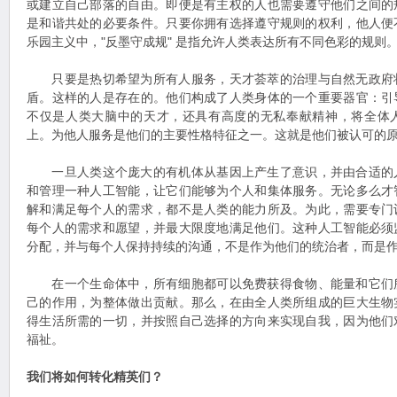
或建立自己部落的自由。即便是有主权的人也需要遵守他们之间的
是和谐共处的必要条件。只要你拥有选择遵守规则的权利，他人便
乐园主义中，"反墨守成规" 是指允许人类表达所有不同色彩的规则
只要是热切希望为所有人服务，天才荟萃的治理与自然无政府
盾。这样的人是存在的。他们构成了人类身体的一个重要器官：引
不仅是人类大脑中的天才，还具有高度的无私奉献精神，将全体
上。为他人服务是他们的主要性格特征之一。这就是他们被认可的
一旦人类这个庞大的有机体从基因上产生了意识，并由合适的
和管理一种人工智能，让它们能够为个人和集体服务。无论多么才
解和满足每个人的需求，都不是人类的能力所及。为此，需要专门
每个人的需求和愿望，并最大限度地满足他们。这种人工智能必须
分配，并与每个人保持持续的沟通，不是作为他们的统治者，而是
在一个生命体中，所有细胞都可以免费获得食物、能量和它们
己的作用，为整体做出贡献。那么，在由全人类所组成的巨大生物
得生活所需的一切，并按照自己选择的方向来实现自我，因为他们
福祉。
我们将如何转化精英们？