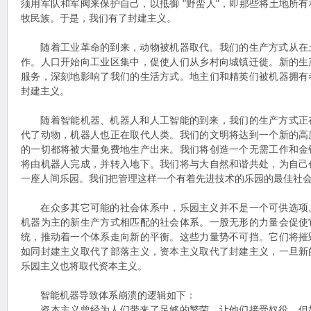
须用军队和军阀来保护自己，以抵御 "野蛮人"，即那些将土地所
牧民族。于是，我们有了封建主义。
随着工业革命的到来，动物被机器取代。我们的生产方式从在
作。人口开始向工业区集中，促使人们从乡村向城镇迁徙。新的生
服务，深刻地影响了我们的生活方式。地主们和精英们被机器拥有
封建主义。
随着智能机器、机器人和人工智能的到来，我们的生产方式正
代了动物，机器人也正在取代人类。我们的文明将达到一个新的高
的一切都将被大量免费地生产出来。我们将创造一个无需工作和金
将由机器人完成，并转入地下。我们将与大自然和谐共处，为自己
一座人间乐园。我们把管理这样一个有着先进技术的乐园的最佳社
在众多其它可能的社会体系中，乐园主义并不是一个可供选项
机器为主的新生产方式相匹配的社会体系。一股无形的力量会促使
统，推动着一个体系走向新的平衡。这些力量势不可挡。它们将摧
如同封建主义取代了部落主义，资本主义取代了封建主义，一旦新
乐园主义也将取代资本主义。
智能机器导致体系崩溃的逻辑如下：
资本主义曾经为人们带来了足够的繁荣，让他们接受奴役，但