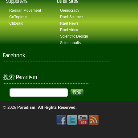
Supporters
Other Sites
Raelian Movement
Geniocracy
GoTopless
Rael-Science
Clitoraid
Rael News
Rael Africa
Scientific Design
Scientopolis
Facebook
搜索 Paradism
© 2026
Paradism
. All Rights Reserved.