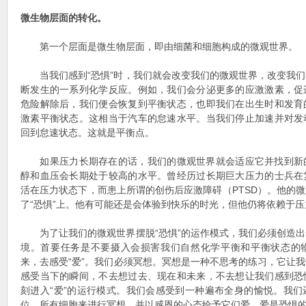
微生物层面的转化。
第一个层面是微生物层面，即由细菌和细胞构成的微观世界。
当我们感到“恐惧”时，我们就会改变我们的微观世界，改变我们
断发生的一系列化学反应。例如，我们会分泌更多的应激激素，促
危险解除后，我们便会恢复到平衡状态，也即我们在出生时和发育
激素平衡状态。这相当于汽车的怠速水平。当我们停止加速并对发
回到怠速状态。这就是平衡点。
如果压力长期存在的话，我们的微观世界就会适应它并找到新
醇和血压会长期处于较高的水平。曾经历过长期巨大压力的士兵在
活在压力状态下，而患上所谓的创伤后应激障碍（PTSD）。他的
了“恐惧”上。他有可能还是会体验到快乐的时光，但他仍将依赖于
为了让我们的微观世界摆脱“恐惧”的运作模式，我们必须创造出
境。首要任务是不要摄入会损害我们自然化学平衡和平衡状态的
来，去感受“爱”。我们必须冥想。冥想是一种不思考的练习，它让
感受当下的瞬间，不去想过去、现在和未来，不去想让我们感到恐
刻进入“爱”的运行模式。我们会感受到一种遍布全身的愉悦。我
位、所有细胞来进行冥想，并以感恩的心态给予它们爱。爱是恐惧