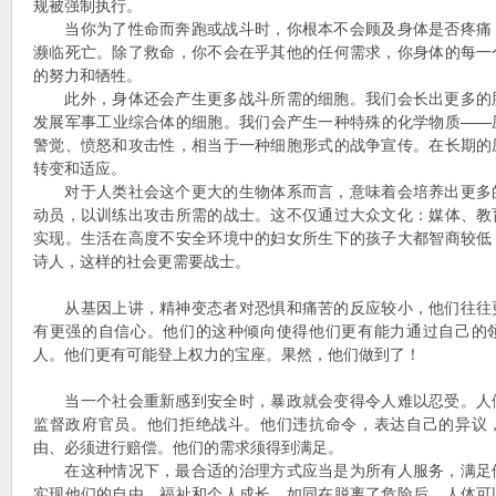
规被强制执行。
当你为了性命而奔跑或战斗时，你根本不会顾及身体是否疼痛
濒临死亡。除了救命，你不会在乎其他的任何需求，你身体的每一
的努力和牺牲。
此外，身体还会产生更多战斗所需的细胞。我们会长出更多的
发展军事工业综合体的细胞。我们会产生一种特殊的化学物质——
警觉、愤怒和攻击性，相当于一种细胞形式的战争宣传。在长期的
转变和适应。
对于人类社会这个更大的生物体系而言，意味着会培养出更多
动员，以训练出攻击所需的战士。这不仅通过大众文化：媒体、教
实现。生活在高度不安全环境中的妇女所生下的孩子大都智商较低
诗人，这样的社会更需要战士。
从基因上讲，精神变态者对恐惧和痛苦的反应较小，他们往往
有更强的自信心。他们的这种倾向使得他们更有能力通过自己的
人。他们更有可能登上权力的宝座。果然，他们做到了！
当一个社会重新感到安全时，暴政就会变得令人难以忍受。人
监督政府官员。他们拒绝战斗。他们违抗命令，表达自己的异议
由、必须进行赔偿。他们的需求须得到满足。
在这种情况下，最合适的治理方式应当是为所有人服务，满足
实现他们的自由、福祉和个人成长。如同在脱离了危险后，人体可