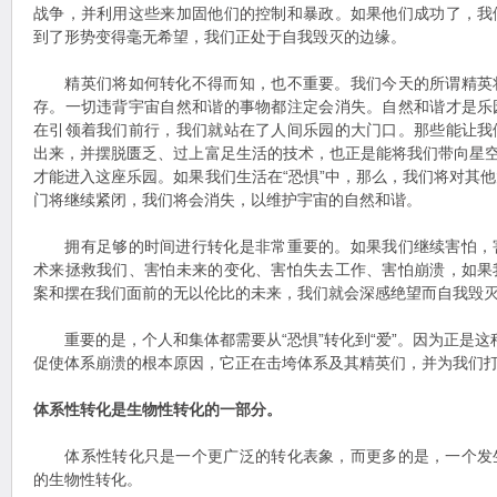
战争，并利用这些来加固他们的控制和暴政。如果他们成功了，我
到了形势变得毫无希望，我们正处于自我毁灭的边缘。
精英们将如何转化不得而知，也不重要。我们今天的所谓精英
存。一切违背宇宙自然和谐的事物都注定会消失。自然和谐才是乐
在引领着我们前行，我们就站在了人间乐园的大门口。那些能让我
出来，并摆脱匮乏、过上富足生活的技术，也正是能将我们带向星空
才能进入这座乐园。如果我们生活在“恐惧”中，那么，我们将对其
门将继续紧闭，我们将会消失，以维护宇宙的自然和谐。
拥有足够的时间进行转化是非常重要的。如果我们继续害怕，
术来拯救我们、害怕未来的变化、害怕失去工作、害怕崩溃，如果
案和摆在我们面前的无以伦比的未来，我们就会深感绝望而自我毁
重要的是，个人和集体都需要从“恐惧”转化到“爱”。因为正是这种从
促使体系崩溃的根本原因，它正在击垮体系及其精英们，并为我们
体系性转化是生物性转化的一部分。
体系性转化只是一个更广泛的转化表象，而更多的是，一个发
的生物性转化。