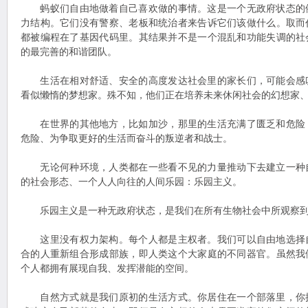
蚂蚁们自由地做着自己喜欢做的事情。这是一个无政府状态的
力结构。它们没有警察、老板和统治者来告诉它们该做什么。取而
都被编程在了基因代码里。其结果并不是一个混乱和功能失调的社
的最完善的和谐团队。
生活在相对舒适、安全的高度发达社会里的家长们，可能会感
看似懒惰的梦想家。殊不知，他们正在培养未来休闲社会的幻想家
在世界的其他地方，比如加沙，那里的生活充满了匮乏和危险
危险、为争取更好的生活而奋斗的叛逆者和战士。
无论何种环境，人类都在一些看不见的力量推动下去建立一种
的社会形态、一个人人向往的人间乐园：乐园主义。
乐园主义是一种无政府状态，是我们在所有生物社会中所观察到
这里没有权力架构。每个人都是主权者。我们可以自由地选择
合的人重新组合形成部族，即人类这个大家庭的不同器官。虽然我
个人都拥有展现自我、发挥潜能的空间。
自然方式就是我们原初的生活方式。你居住在一个部落里，你