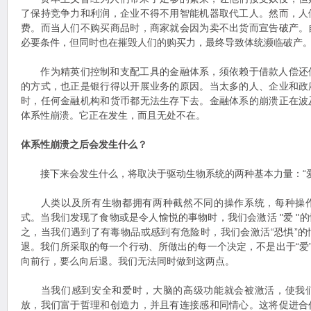
了保持竞争力和利润，企业不得不用智能机器取代工人。然而，人
费。而当人们不购买商品时，商家就会因为卖不出货而宣告破产。
必要条件，但同时也在摧毁人们的购买力，最终导致体统濒临破产
作为精英们控制和支配工具的金融体系，须依赖于借款人偿还
的方式，也正是银行得以开展业务的原因。当太多的人、企业和政
时，任何金融机构和货币都无法生存下去。金融体系的崩溃正在波
体系性崩溃。它正在发生，而且无处不在。
体系性崩溃之后会发生什么？
接下来会发生什么，将取决于驱动生物系统的两种基本力量：“爱”
人类以及所有生物都拥有两种截然不同的操作系统，每种操作
式。当我们发现了食物或是令人愉悦的事物时，我们会激活 "爱 "
之，当我们遇到了有毒物品或感到有危险时，我们会激活“恐惧”
退。我们所采取的每一个行动、所做出的每一个决定，不是出于“爱”
向前行，要么向后退。我们无法同时做到这两点。
当我们感到安全和爱时，大脑的高级功能就会被激活，使我们
放，我们富于哲理和创造力，并且有连接感和同情心。这将促进合