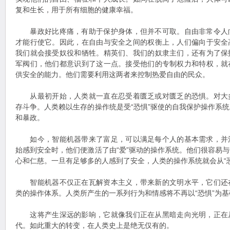
复和生长，用于所有细胞的健康幸福。
暴政好比疼痛，有助于保护身体，但并不可取。自由非常令人
才能行使它。因此，在自由与安全之间的权衡上，人们偏向于安全
我们就会接受奴役和牺牲。精英们、我们的奴隶主们，还有为了保
军阀们，他们都意识到了这一点。接受他们的专制权力和特权，就
供安全的能力。他们需要利用这两者来控制热爱自由的民众。
从最初开始，人类就一直在忍受着匮乏或对匮乏的恐惧。对大
存斗争。人类赖以生存的操作统是受“恐惧”驱使的自我保护操作系
和暴政。
如今，智能机器带来了富足，可以满足每个人的基本需求，并
始感到安全时，他们便激活了由“爱”驱动的操作系统。他们很容易
心和仁慈。一旦有足够多的人感到了安全，人类的操作系统就会从“恐惧
智能机器不仅正在瓦解资本主义，带来新的文明水平，它们还
类的操作体系。人类所产生的一系列行为和情感将不再以“恐惧”为基
这将产生深远的影响，它就像我们正在从黑暗走向光明，正在
代。如此重大的转变，在人类史上是绝无仅有的。