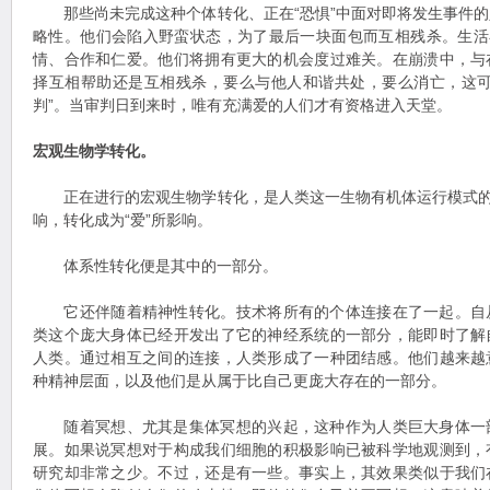
那些尚未完成这种个体转化、正在“恐惧”中面对即将发生事件的
略性。他们会陷入野蛮状态，为了最后一块面包而互相残杀。生活
情、合作和仁爱。他们将拥有更大的机会度过难关。在崩溃中，与
择互相帮助还是互相残杀，要么与他人和谐共处，要么消亡，这可
判”。当审判日到来时，唯有充满爱的人们才有资格进入天堂。
宏观生物学转化。
正在进行的宏观生物学转化，是人类这一生物有机体运行模式的转
响，转化成为“爱”所影响。
体系性转化便是其中的一部分。
它还伴随着精神性转化。技术将所有的个体连接在了一起。自
类这个庞大身体已经开发出了它的神经系统的一部分，能即时了解
人类。通过相互之间的连接，人类形成了一种团结感。他们越来越
种精神层面，以及他们是从属于比自己更庞大存在的一部分。
随着冥想、尤其是集体冥想的兴起，这种作为人类巨大身体一
展。如果说冥想对于构成我们细胞的积极影响已被科学地观测到，
研究却非常之少。不过，还是有一些。事实上，其效果类似于我们