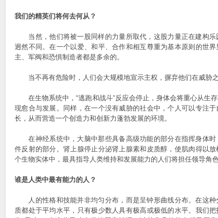
我们的精英们将何去何从？
当然，他们将被一股同样的力量所取代，这股力量正在建构乐
迥然不同。在一个以爱、和平、合作和相互尊重为基本原则的世界
主、军阀和恐惧制造者都是多余的。
当不再有危险时，人们会大规模地宣示主权，摒弃他们在威胁之
在生物系统中，"逃跑和战斗”反应会停止，身体会将重心从生存
现愈合与发展。同样，在一个没有威胁的社会中，个人可以专注于
长，从而营造一个创造力和创新力蓬勃发展的环境。
在神经系统中，大脑中那些具备高级功能的部分在指挥身体时
件反射的部分。肾上腺停止分泌肾上腺素和皮质醇，使肌肉得以放
个生物实体中，最具指导人类维持和发展能力的人们将担任领导角
谁是人类中最有能力的人？
人的性格和技能并非均匀分布，而是呈钟形曲线分布。在这种
质都处于平均水平，只有极少数人具有极高或极低的水平。我们把