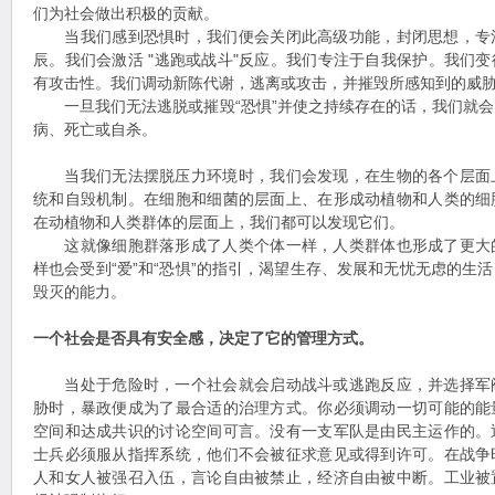
们为社会做出积极的贡献。
当我们感到恐惧时，我们便会关闭此高级功能，封闭思想，专
辰。我们会激活 "逃跑或战斗"反应。我们专注于自我保护。我们
有攻击性。我们调动新陈代谢，逃离或攻击，并摧毁所感知到的威
一旦我们无法逃脱或摧毁“恐惧”并使之持续存在的话，我们就会
病、死亡或自杀。
当我们无法摆脱压力环境时，我们会发现，在生物的各个层面
统和自毁机制。在细胞和细菌的层面上、在形成动植物和人类的细
在动植物和人类群体的层面上，我们都可以发现它们。
这就像细胞群落形成了人类个体一样，人类群体也形成了更大
样也会受到“爱”和“恐惧”的指引，渴望生存、发展和无忧无虑的生
毁灭的能力。
一个社会是否具有安全感，决定了它的管理方式。
当处于危险时，一个社会就会启动战斗或逃跑反应，并选择军
胁时，暴政便成为了最合适的治理方式。你必须调动一切可能的能
空间和达成共识的讨论空间可言。没有一支军队是由民主运作的。
士兵必须服从指挥系统，他们不会被征求意见或得到许可。在战争
人和女人被强召入伍，言论自由被禁止，经济自由被中断。工业被