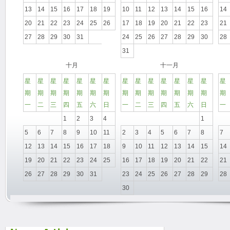
13
14
15
16
17
18
19
10
11
12
13
14
15
16
14
20
21
22
23
24
25
26
17
18
19
20
21
22
23
21
27
28
29
30
31
24
25
26
27
28
29
30
28
31
十月
十一月
星
星
星
星
星
星
星
星
星
星
星
星
星
星
星
期
期
期
期
期
期
期
期
期
期
期
期
期
期
期
一
二
三
四
五
六
日
一
二
三
四
五
六
日
一
1
2
3
4
1
5
6
7
8
9
10
11
2
3
4
5
6
7
8
7
12
13
14
15
16
17
18
9
10
11
12
13
14
15
14
19
20
21
22
23
24
25
16
17
18
19
20
21
22
21
26
27
28
29
30
31
23
24
25
26
27
28
29
28
30