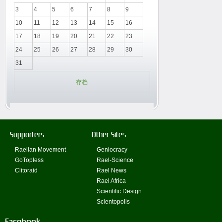
3
4
5
6
7
8
9
10
11
12
13
14
15
16
17
18
19
20
21
22
23
24
25
26
27
28
29
30
31
存档
Supporters
Other Sites
Raelian Movement
Geniocracy
GoTopless
Rael-Science
Clitoraid
Rael News
Rael Africa
Scientific Design
Scientopolis
Facebook