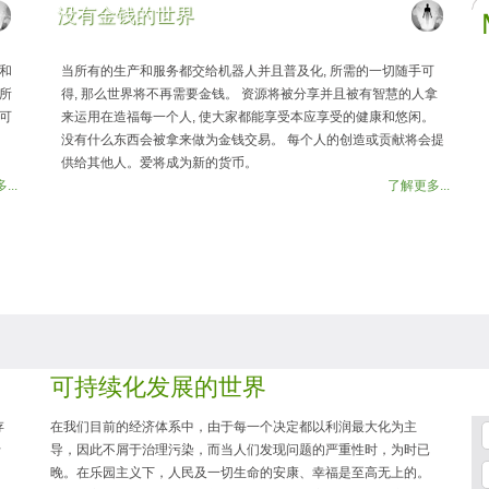
没有金钱的世界
和
当所有的生产和服务都交给机器人并且普及化, 所需的一切随手可
所
得, 那么世界将不再需要金钱。 资源将被分享并且被有智慧的人拿
可
来运用在造福每一个人, 使大家都能享受本应享受的健康和悠闲。
没有什么东西会被拿来做为金钱交易。 每个人的创造或贡献将会提
供给其他人。爱将成为新的货币。
..
了解更多...
可持续化发展的世界
存
在我们目前的经济体系中，由于每一个决定都以利润最大化为主
于
导，因此不屑于治理污染，而当人们发现问题的严重性时，为时已
晚。在乐园主义下，人民及一切生命的安康、幸福是至高无上的。