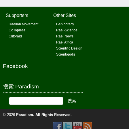
Supporters
Other Sites
Raelian Movement
Geniocracy
GoTopless
Rael-Science
Clitoraid
Rael News
Rael Africa
Scientific Design
Scientopolis
Facebook
搜索 Paradism
© 2026
Paradism
. All Rights Reserved.