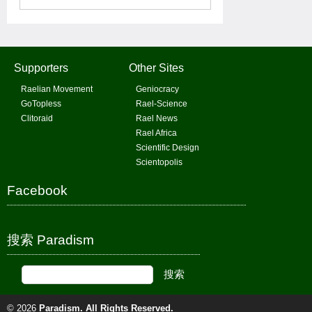
Supporters
Other Sites
Raelian Movement
Geniocracy
GoTopless
Rael-Science
Clitoraid
Rael News
Rael Africa
Scientific Design
Scientopolis
Facebook
搜索 Paradism
© 2026
Paradism
. All Rights Reserved.