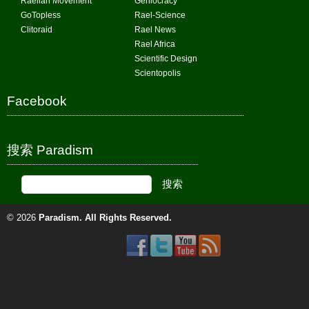
Raelian Movement
Geniocracy
GoTopless
Rael-Science
Clitoraid
Rael News
Rael Africa
Scientific Design
Scientopolis
Facebook
搜索 Paradism
© 2026
Paradism
. All Rights Reserved.