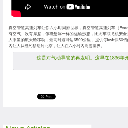
真空管道高速列车让你六小时周游世界，真空管道高速列车（Evacuated 
有空气、没有摩擦，像磁悬浮一样的运输形态，比火车或飞机安全
人乘坐的航天舱移动，最高时速可达6500公里，提供每kwh快50
内让人从纽约移动到北京，让人在六小时内周游世界。
这是对气动导管的再发明。这早在1836年