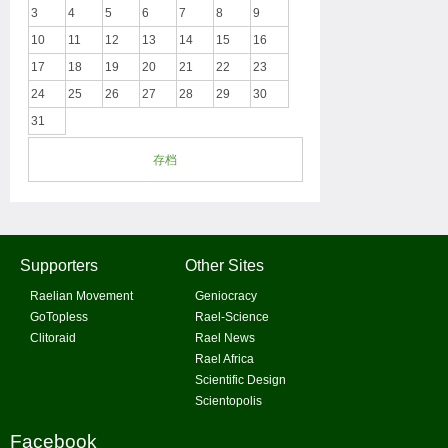
3
4
5
6
7
8
9
10
11
12
13
14
15
16
17
18
19
20
21
22
23
24
25
26
27
28
29
30
31
存档
Supporters
Other Sites
Raelian Movement
Geniocracy
GoTopless
Rael-Science
Clitoraid
Rael News
Rael Africa
Scientific Design
Scientopolis
Facebook