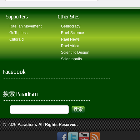
Supporters
Other Sites
Raelian Movement
Geniocracy
GoTopless
Rael-Science
Clitoraid
Rael News
Rael Africa
Scientific Design
Scientopolis
Facebook
搜索 Paradism
© 2026
Paradism
. All Rights Reserved.