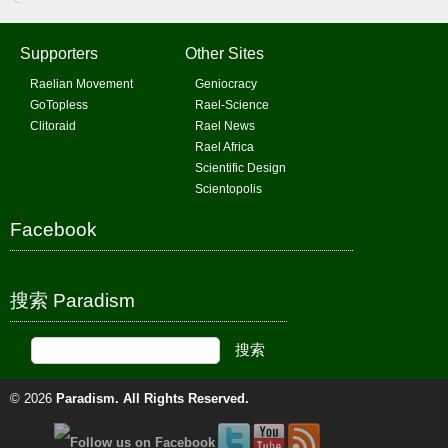
Supporters
Other Sites
Raelian Movement
Geniocracy
GoTopless
Rael-Science
Clitoraid
Rael News
Rael Africa
Scientific Design
Scientopolis
Facebook
搜索 Paradism
© 2026
Paradism
. All Rights Reserved.