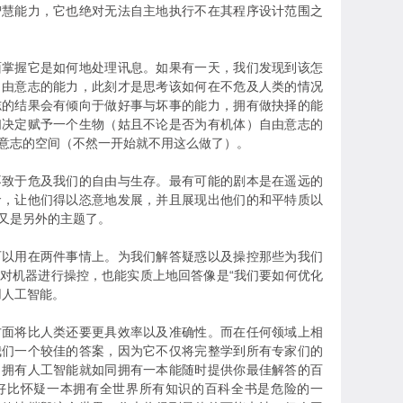
智慧能力，它也绝对无法自主地执行不在其程序设计范围之
面掌握它是如何地处理讯息。如果有一天，我们发现到该怎
自由意志的能力，此刻才是思考该如何在不危及人类的情况
志的结果会有倾向于做好事与坏事的能力，拥有做抉择的能
们决定赋予一个生物（姑且不论是否为有机体）自由意志的
意志的空间（不然一开始就不用这么做了）。
不致于危及我们的自由与生存。最有可能的剧本是在遥远的
命，让他们得以恣意地发展，并且展现出他们的和平特质以
又是另外的主题了。
可以用在两件事情上。为我们解答疑惑以及操控那些为我们
对机器进行操控，也能实质上地回答像是“我们要如何优化
用人工智能。
方面将比人类还要更具效率以及准确性。而在任何领域上相
我们一个较佳的答案，因为它不仅将完整学到所有专家们的
。拥有人工智能就如同拥有一本能随时提供你最佳解答的百
好比怀疑一本拥有全世界所有知识的百科全书是危险的一