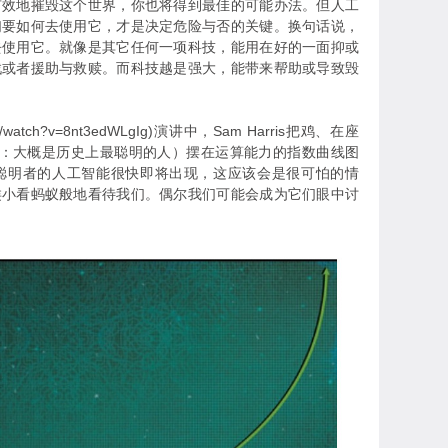
有效地摧毁这个世界，你也将得到最佳的可能办法。但人工
们要如何去使用它，才是决定危险与否的关键。换句话说，
去使用它。就像是其它任何一项科技，能用在好的一面抑或
戮或者援助与救赎。而科技越是强大，能带来帮助或导致毁
com/watch?v=8nt3edWLgIg)演讲中，Sam Harris把鸡、在座
mann：大概是历史上最聪明的人）摆在运算能力的指数曲线图
聪明者的人工智能很快即将出现，这应该会是很可怕的情
类小看蚂蚁般地看待我们。偶尔我们可能会成为它们眼中讨