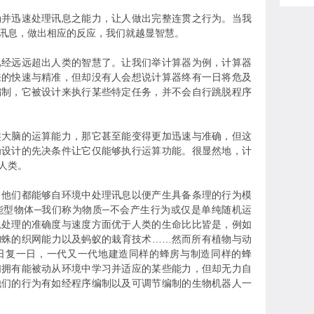
确并迅速处理讯息之能力，让人做出完整连贯之行为。当我
讯息，做出相应的反应，我们就越显智慧。
已经远远超出人类的智慧了。让我们举计算器为例，计算器
来的快速与精准，但却没有人会想说计算器终有一日将危及
编制，它被设计来执行某些特定任务，并不会自行跳脱程序
类大脑的运算能力，那它甚至能变得更加迅速与准确，但这
为设计的先决条件让它仅能够执行运算功能。很显然地，计
人类。
，他们都能够自环境中处理讯息以便产生具备条理的行为模
能型物体─我们称为物质─不会产生行为或仅是单纯随机运
息处理的准确度与速度方面优于人类的生命比比皆是，例如
蜘蛛的织网能力以及蚂蚁的栽育技术……然而所有植物与动
日复一日，一代又一代地建造同样的蜂房与制造同样的蜂
们拥有能被动从环境中学习并适应的某些能力，但却无力自
他们的行为有如经程序编制以及可调节编制的生物机器人一