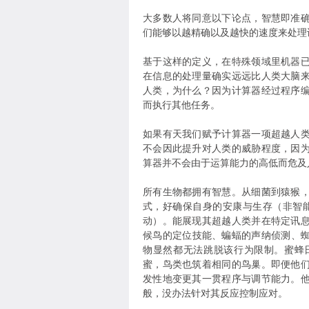
大多数人将同意以下论点，智慧即准
们能够以越精确以及越快的速度来处理
基于这样的定义，在特殊领域里机器
在信息的处理量确实远远比人类大脑
人类，为什么？因为计算器经过程序
而执行其他任务。
如果有天我们赋予计算器一项超越人
不会因此提升对人类的威胁程度，因
算器并不会由于运算能力的高低而危及
所有生物都拥有智慧。从细菌到猿猴
式，好确保自身的安康与生存（非智
动）。能展现其超越人类并在特定讯
候鸟的定位技能、蝙蝠的声纳侦测、
物显然都无法跳脱该行为限制。蜜蜂
蜜，鸟类也筑着相同的鸟巢。即便他
发性地变更其一贯程序与调节能力。
般，没办法针对其反应控制应对。