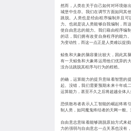
然而，人类在关于自己如何对环境做
城堡中生存。我们在调节方面如同其
跳脱。人类也是经由程序编制并且可
力。也就是说人类能够自我编制，而
使自由意志的能力。我们藉由程序编
的话，我们拥有改变自身程序的能力
为变动性，而这一点正是人类难以捉摸
鲸鱼和大象的脑容量比较大，因此其
有一天鲸鱼和大象将运用他们优异的
没办法跳脱其程序与行为的桎梏。
的确，运算能力的提升意味着智慧的
起。没错，我们需要预期未来十年或
运算能力，甚至不久之后将超越全体人
恐惧散布者表示人工智能的崛起终将
制人类，如同魔鬼终结者的天网一般。
自由意志意味着能够跳脱原始方式来
力的强弱与自由意志一点关系也没有