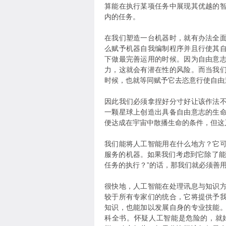
算能在执行某项任务中展现其优越的
内的任务。
在我们塑造一台机器时，就有办法全
么赋予机器自我编制程序并且行使其
下做最完善运用的时候。因为自由意
力，这就会有潜在性的风险。而当我
时候，也就等同赋予它去恣意行使自由
因此我们必须拿捏好分寸好让该作法
一颗星球上创造出具备自由意志的生
便达成在宇宙中散播生命的条件，但这
我们能将人工智能用在什么地方？它
服务的机器。如果我们考虑到它除了能
任务的执行？”的话，那我们就必须善
很快地，人工智能在处理讯息与知识
较于所有专家们的统合，它将提供予
知识，也能加以发展自身的专业技能
科全书。怀疑人工智能是危险的，就