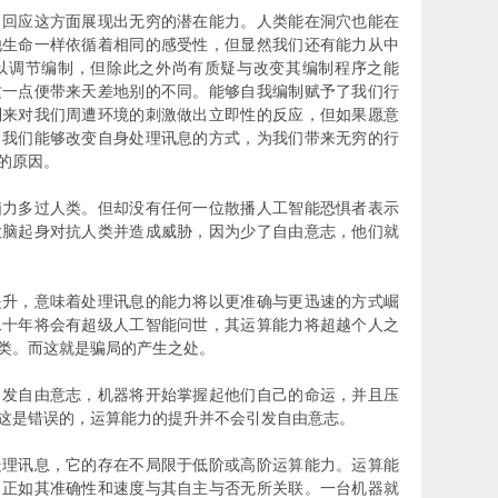
出回应这方面展现出无穷的潜在能力。人类能在洞穴也能在
他生命一样依循着相同的感受性，但显然我们还有能力从中
以调节编制，但除此之外尚有质疑与改变其编制程序之能
这一点便带来天差地别的不同。能够自我编制赋予了我们行
制来对我们周遭环境的刺激做出立即性的反应，但如果愿意
。我们能够改变自身处理讯息的方式，为我们带来无穷的行
的原因。
脑力多过人类。但却没有任何一位散播人工智能恐惧者表示
大脑起身对抗人类并造成威胁，因为少了自由意志，他们就
提升，意味着处理讯息的能力将以更准确与更迅速的方式崛
二十年将会有超级人工智能问世，其运算能力将超越个人之
类。而这就是骗局的产生之处。
引发自由意志，机器将开始掌握起他们自己的命运，并且压
这是错误的，运算能力的提升并不会引发自由意志。
处理讯息，它的存在不局限于低阶或高阶运算能力。运算能
，正如其准确性和速度与其自主与否无所关联。一台机器就