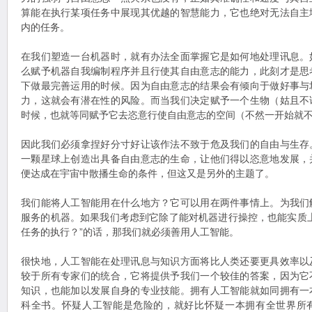
算能在执行某项任务中展现其优越的智慧能力，它也绝对无法自主
内的任务。
在我们塑造一台机器时，就有办法全面掌握它是如何地处理讯息。
么赋予机器自我编制程序并且行使其自由意志的能力，此刻才是思
下做最完善运用的时候。因为自由意志的结果会有倾向于做好事与
力，这就会有潜在性的风险。而当我们决定赋予一个生物（姑且不
时候，也就等同赋予它去恣意行使自由意志的空间（不然一开始就
因此我们必须拿捏好分寸好让该作法不致于危及我们的自由与生存
一颗星球上创造出具备自由意志的生命，让他们得以恣意地发展，
便达成在宇宙中散播生命的条件，但这又是另外的主题了。
我们能将人工智能用在什么地方？它可以用在两件事情上。为我们
服务的机器。如果我们考虑到它除了能对机器进行操控，也能实质
任务的执行？”的话，那我们就必须善用人工智能。
很快地，人工智能在处理讯息与知识方面将比人类还要更具效率以
较于所有专家们的统合，它将提供予我们一个较佳的答案，因为它
知识，也能加以发展自身的专业技能。拥有人工智能就如同拥有一
科全书。怀疑人工智能是危险的，就好比怀疑一本拥有全世界所