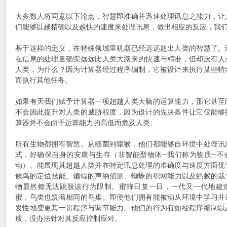
大多数人将同意以下论点，智慧即准确并迅速处理讯息之能力，让
们能够以越精确以及越快的速度来处理讯息，做出相应的反应，我
基于这样的定义，在特殊领域里机器已经远远超出人类的智慧了。
在信息的处理量确实远远比人类大脑来的快速与精准，但却没有人
人类，为什么？因为计算器经过程序编制，它被设计来执行某些特
而执行其他任务。
如果有天我们赋予计算器一项超越人类大脑的运算能力，那它甚至
不会因此提升对人类的威胁程度，因为设计的先决条件让它仅能够
算器并不会由于运算能力的高低而危及人类。
所有生物都拥有智慧。从细菌到猿猴，他们都能够自环境中处理讯
式，好确保自身的安康与生存（非智能型物体─我们称为物质─不
动）。能展现其超越人类并在特定讯息处理的准确度与速度方面优
候鸟的定位技能、蝙蝠的声纳侦测、蜘蛛的织网能力以及蚂蚁的栽
物显然都无法跳脱该行为限制。蜜蜂日复一日，一代又一代地建
蜜，鸟类也筑着相同的鸟巢。即便他们拥有能被动从环境中学习并
发性地变更其一贯程序与调节能力。他们的行为有如经程序编制以
般，没办法针对其反应控制应对。