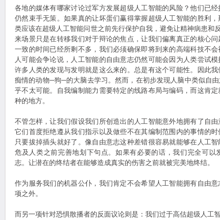
各地的媒体有哪家讨论过军方发展超级人工智能的风险？他们已经
仍然束手无策。如果真的让坏蛋们赢得掌握超级人工智能的胜利，
类应该在超级人工智能问世之前先行保护自我，避免让精神病患和反
来场景只是在转移我们对于辩论的焦点，让我们偏离真正的核心问
一致的时间已经所剩不多，我们必须确保即将到来的高端科技不会
人可能会争论说，人工智能的自由意志仍然可能会因为人类尝试模
许多人类的发现与发明就是这么来的。总是有这个可能性。因此我
痴情的动物─狗─的大脑去学习。然而，在初步发现人脑中类似自
乎不太可能。自我编制能力需要特定的线路布局与编码，而这肯定
种的地方。
不管怎样，让我们假设我们所创造出的人工智能意外地拥有了自由
它们首度拒绝遵从我们指示以及做些不在其编制范围内的事情的时
只要拔掉插头就好了。像自由意志这种差错很容易就能够在人工智
危及人类之前完善地划下句点。如果有必要的话，我们完全可以
志。让潜在的终结者在能够造成真实的伤害之前就被完美地终结。
作为服务我们的机器公仆，我们肯定不会希望人工智能拥有自由意
项之外。
而另一项针对恐惧散播者的反面议论则是：我们过于高估超级人工