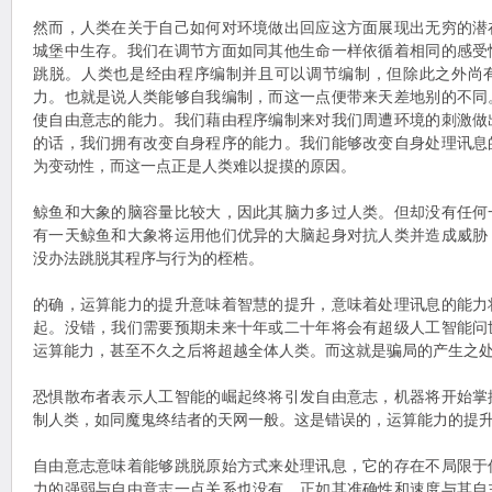
然而，人类在关于自己如何对环境做出回应这方面展现出无穷的潜
城堡中生存。我们在调节方面如同其他生命一样依循着相同的感受
跳脱。人类也是经由程序编制并且可以调节编制，但除此之外尚
力。也就是说人类能够自我编制，而这一点便带来天差地别的不同
使自由意志的能力。我们藉由程序编制来对我们周遭环境的刺激做
的话，我们拥有改变自身程序的能力。我们能够改变自身处理讯息
为变动性，而这一点正是人类难以捉摸的原因。
鲸鱼和大象的脑容量比较大，因此其脑力多过人类。但却没有任何
有一天鲸鱼和大象将运用他们优异的大脑起身对抗人类并造成威胁
没办法跳脱其程序与行为的桎梏。
的确，运算能力的提升意味着智慧的提升，意味着处理讯息的能力
起。没错，我们需要预期未来十年或二十年将会有超级人工智能问
运算能力，甚至不久之后将超越全体人类。而这就是骗局的产生之
恐惧散布者表示人工智能的崛起终将引发自由意志，机器将开始掌
制人类，如同魔鬼终结者的天网一般。这是错误的，运算能力的提
自由意志意味着能够跳脱原始方式来处理讯息，它的存在不局限于
力的强弱与自由意志一点关系也没有，正如其准确性和速度与其自