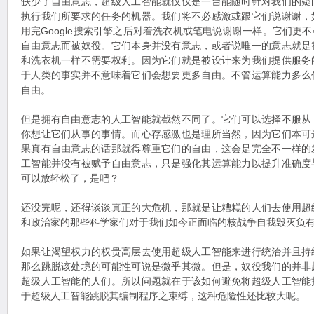
缺少了自由意志，超级人工智能就仅仅是一台能随时针对我们的疑
执行我们所要求的任务的机器。我们将不必感激或跟它们说谢谢，
用完Google搜索引擎之后对着洗衣机或笔电说谢谢一样。它们更
自由意志而被奴役。它们本身并没有意志，或者说唯一的意志就是
和洗衣机一样不需要权利。因为它们就是被设计来为我们提供服务
于人类的事实并不意味着它们会想要更多自由。不管运算能力多么
自由。
但是拥有自由意志的人工智能就截然不同了。它们可以选择不服从
你想让它们从事的事情。而心存感激也是理所当然，因为它们本可
果真有自由意志的话那就得尊重它们的自由，这会是完全不一样的
工智能并没有被赋予自由意志，只是强化其运算能力以提升准确度
可以放轻松了，是吧？
还没完呢，还得谈谈真正的大危机，那就是让糟糕的人们去使用超
和政治家的那些科学家们对于我们如今正面临的核战争自我毁灭负
如果让渴望权力的权贵高层去使用超级人工智能来进行统治并且持
那么跳脱该处境的可能性可说是微乎其微。但是，奴役我们的并非
超级人工智能的人们。所以问题就在于该如何避免将超级人工智能
于超级人工智能跳脱其编制程序之束缚，这种危险性还比较大呢。