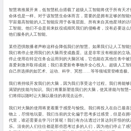
智慧将推展开来，低智慧机台搭载了超级人工智能将优于所有天才
命体也是一样。对于该智慧生命体而言，需要的是拥有足够的智能
宇宙最高智能的人工智能应用于各项层面。所有来自其他星球的访
工智能。他们不会是前来奴役或殖民我们的侵略者，没有必要这么
他们服务的人工智能。
某些恐惧散播者声称这样会降低我们的智慧。如果我们让人工智能
我们将停止使用我们的大脑而变成蠢蛋。这是非常没有根据的立场
停止使用在特定任务会运用到的大脑区域，它也能在其他任务中被
喜爱刺激并取得成就；我们喜爱新奇事物并全心投入。超级人工智
自己所选择的如艺术、运动、科学、冥想……等等领域里登峰造极
我们将持续开发我们的大脑，因为我们享受这个过程。我们将能够
渴望的技能与知识。我们将重新塑造我们的大脑，使其潜能与智慧
们将得以随时让大脑以最佳的表现去运作。
我们对大脑的使用将更着重于感受与愉悦。我们将投入在自己最喜
物上，尽情地玩耍。我们当前的文化偏于思考多过感受，但是在拥
代里，谁还需要去学习计算呢！我们有办法透过计算达到开悟的状
乐。沮丧的人们往往都是那些思考过多的人们，因为他们停止了感