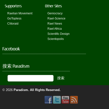
Supporters
Other Sites
Raelian Movement
Geniocracy
GoTopless
Rael-Science
Clitoraid
Rael News
Rael Africa
Scientific Design
Scientopolis
Facebook
搜索 Paradism
© 2026
Paradism
. All Rights Reserved.