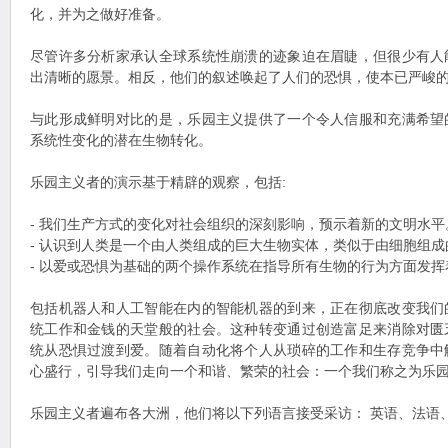
化，并为之做好准备。
尽管许多分析家承认全球系统性崩溃的迹象迫在眉睫，但很少有人
出清晰的愿景。相反，他们的叙述唤起了人们的恐惧，使本已严峻
与此形成鲜明对比的是，乐园主义提供了一个令人信服和充满希望
系统性变化的潜在生物转化。
乐园主义者的演示基于精辟的观察，包括:
- 我们生产方式的变化对社会组织的深刻影响，预示着新的文明水平
- 认识到人类是一个由人类组成的巨大生物实体，类似于由细胞组成
- 以爱或恐惧为基础的两个操作系统在指导所有生物的行为方面发
包括机器人和人工智能在内的智能机器的到来，正在彻底改变我们
统工作和金钱的天堂般的社会。这种转变通过创造富足来消除对匮
统从恐惧过渡到爱。随着自动化将个人从琐碎的工作和生存竞争中
心盛行，引导我们走向一个和谐、繁荣的社会：一个我们称之为乐
乐园主义者遍布各大洲，他们将以下列语言接受采访： 英语、法语