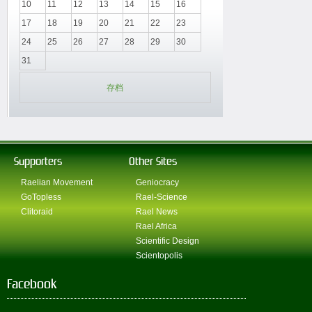
10
11
12
13
14
15
16
17
18
19
20
21
22
23
24
25
26
27
28
29
30
31
存档
Supporters
Other Sites
Raelian Movement
Geniocracy
GoTopless
Rael-Science
Clitoraid
Rael News
Rael Africa
Scientific Design
Scientopolis
Facebook