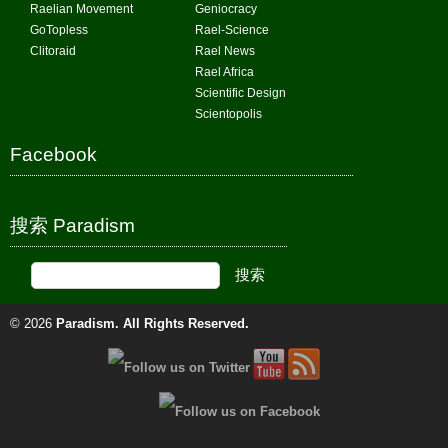
Raelian Movement
Geniocracy
GoTopless
Rael-Science
Clitoraid
Rael News
Rael Africa
Scientific Design
Scientopolis
Facebook
搜索 Paradism
© 2026
Paradism
. All Rights Reserved.