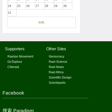
24
25
26
27
28
29
30
31
存档
Supporters
Other Sites
Raelian Movement
Geniocracy
GoTopless
Rael-Science
Clitoraid
Rael News
Rael Africa
Scientific Design
Scientopolis
Facebook
搜索 Paradism