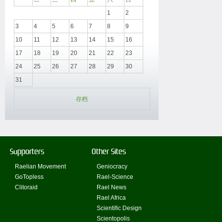
1
2
3
4
5
6
7
8
9
10
11
12
13
14
15
16
17
18
19
20
21
22
23
24
25
26
27
28
29
30
31
存档
Supporters
Other Sites
Raelian Movement
Geniocracy
GoTopless
Rael-Science
Clitoraid
Rael News
Rael Africa
Scientific Design
Scientopolis