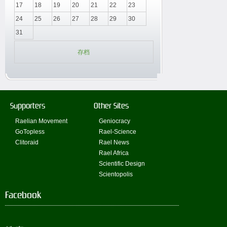
17
18
19
20
21
22
23
24
25
26
27
28
29
30
31
存档
Supporters
Other Sites
Raelian Movement
Geniocracy
GoTopless
Rael-Science
Clitoraid
Rael News
Rael Africa
Scientific Design
Scientopolis
Facebook