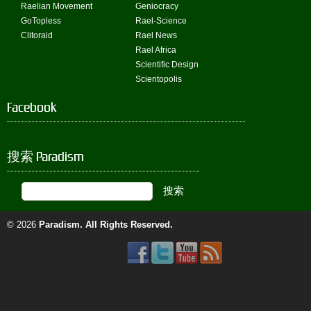
Raelian Movement
Geniocracy
GoTopless
Rael-Science
Clitoraid
Rael News
Rael Africa
Scientific Design
Scientopolis
Facebook
搜索 Paradism
© 2026
Paradism
. All Rights Reserved.