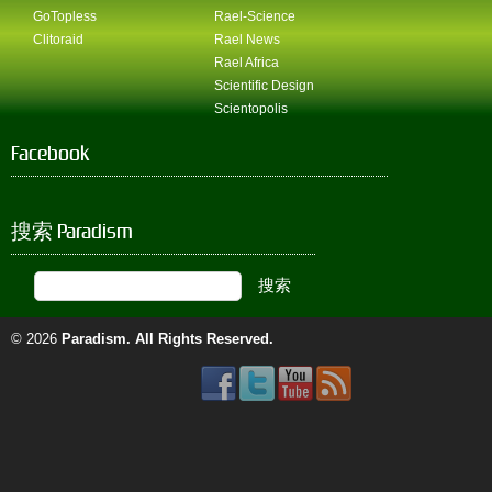
GoTopless
Rael-Science
Clitoraid
Rael News
Rael Africa
Scientific Design
Scientopolis
Facebook
搜索 Paradism
© 2026
Paradism
. All Rights Reserved.