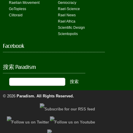
Raelian Movement
Geniocracy
GoTopless
Rael-Science
Clitoraid
Rael News
Rael Africa
Scientific Design
Scientopolis
Facebook
搜索 Paradism
© 2026
Paradism
. All Rights Reserved.