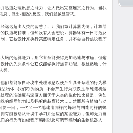
确并迅速处理讯息之能力，让人做出完整连贯之行为。当我
讯息，做出相应的反应，我们就越显智慧。
已经远远超出人类的智慧了。让我们举计算器为例，计算器
来的快速与精准，但却没有人会想说计算器终有一日将危及
编制，它被设计来执行某些特定任务，并不会自行跳脱程序
类大脑的运算能力，那它甚至能变得更加迅速与准确，但这
为设计的先决条件让它仅能够执行运算功能。很显然地，计
人类。
，他们都能够自环境中处理讯息以便产生具备条理的行为模
能型物体─我们称为物质─不会产生行为或仅是单纯随机运
息处理的准确度与速度方面优于人类的生命比比皆是，例如
蜘蛛的织网能力以及蚂蚁的栽育技术……然而所有植物与动
日复一日，一代又一代地建造同样的蜂房与制造同样的蜂
们拥有能被动从环境中学习并适应的某些能力，但却无力自
他们的行为有如经程序编制以及可调节编制的生物机器人一