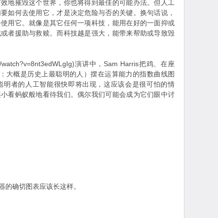
有效地摧毁这个世界，你也将得到最佳的可能办法。但人工
们要如何去使用它，才是决定危险与否的关键。换句话说，
去使用它。就像是其它任何一项科技，能用在好的一面抑或
戮或者援助与救赎。而科技越是强大，能带来帮助或导致毁
com/watch?v=8nt3edWLgIg)演讲中，Sam Harris把鸡、在座
mann：大概是历史上最聪明的人）摆在运算能力的指数曲线图
聪明者的人工智能很快即将出现，这应该会是很可怕的情
类小看蚂蚁般地看待我们。偶尔我们可能会成为它们眼中讨
器的确切图表应该长这样。