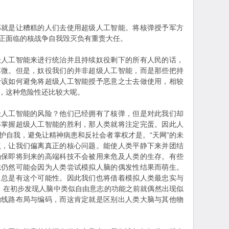
那就是让糟糕的人们去使用超级人工智能。将核弹授予军方
正面临的核战争自我毁灭负有重责大任。
级人工智能来进行统治并且持续奴役剩下的所有人民的话，
其微。但是，奴役我们的并非超级人工智能，而是那些把持
于该如何避免将超级人工智能授予恶意之士去做使用，相较
，这种危险性还比较大呢。
级人工智能的风险？他们已经拥有了核弹，但是对此我们却
得掌握超级人工智能的胜利，那人类就将注定完蛋。因此人
护自我，避免让精神病患和反社会者掌权才是。“天网”的未
点，让我们偏离真正的核心问题。能使人类平静下来并团结
确保即将到来的高端科技不会被用来危及人类的生存。有些
志仍然可能会因为人类尝试模拟人脑的偶发性结果而萌生。
。总是有这个可能性。因此我们也将借着模拟人类最忠实与
，在初步发现人脑中类似自由意志的功能之前就偶然出现似
的线路布局与编码，而这肯定就是区别出人类大脑与其他物