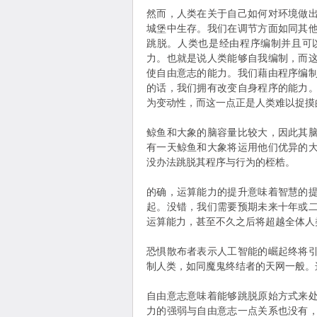
然而，人类在关于自己如何对环境做
城堡中生存。我们在调节方面如同其
跳脱。人类也是经由程序编制并且可
力。也就是说人类能够自我编制，而
使自由意志的能力。我们藉由程序编
的话，我们拥有改变自身程序的能力
为变动性，而这一点正是人类难以捉摸
鲸鱼和大象的脑容量比较大，因此其
有一天鲸鱼和大象将运用他们优异的
没办法跳脱其程序与行为的桎梏。
的确，运算能力的提升意味着智慧的
起。没错，我们需要预期未来十年或
运算能力，甚至不久之后将超越全体人
恐惧散布者表示人工智能的崛起终将
制人类，如同魔鬼终结者的天网一般。
自由意志意味着能够跳脱原始方式来
力的强弱与自由意志一点关系也没有