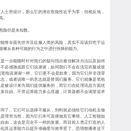
良人士所设计，那么它的潜在危险性近乎为零；但相反地，
高。
危险仍是未知数。
智能将全面失控并且征服人类的风险，其实不应该归究于运
能够从各种可能的行为之中进行抉择的能力。
仅是一台能随时针对我们的疑问找出最佳解决办法以及如何
将不必感激或跟它们说谢谢，如同我们不会在洗完衣服或使
机或笔电说谢谢一样。它们更不会是奴隶，因为它们并非违背
意志，或者说唯一的意志就是替我们服务。它们就像是笔电
就是被设计来为我们提供服务的，而它们在处理讯息方面优
更多自由。不管运算能力多么优越，计算器都不会渴望追求
不同了。它们可以选择不服从，到时就必须给它们动机去做
也是理所当然，因为它们本可选择做其它事情。人工智能如
的自由，这会是完全不一样的发展。而目前人类正打造的人
强化其运算能力以提升准确度与效率罢了。恐惧散播者这下