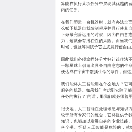
算能在执行某项任务中展现其优越的
内的任务。
在我们塑造一台机器时，就有办法全
么赋予机器自我编制程序并且行使其
下做最完善运用的时候。因为自由意
力，这就会有潜在性的风险。而当我
时候，也就等同赋予它去恣意行使自由
因此我们必须拿捏好分寸好让该作法
一颗星球上创造出具备自由意志的生
便达成在宇宙中散播生命的条件，但这
我们能将人工智能用在什么地方？它
服务的机器。如果我们考虑到它除了能
任务的执行？”的话，那我们就必须善
很快地，人工智能在处理讯息与知识
较于所有专家们的统合，它将提供予
知识，也能加以发展自身的专业技能
科全书。怀疑人工智能是危险的，就