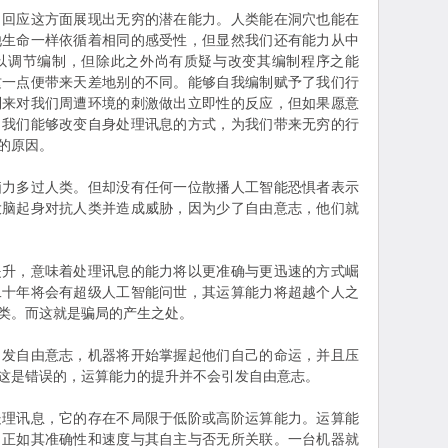
出回应这方面展现出无穷的潜在能力。人类能在洞穴也能在
他生命一样依循着相同的感受性，但显然我们还有能力从中
以调节编制，但除此之外尚有质疑与改变其编制程序之能
这一点便带来天差地别的不同。能够自我编制赋予了我们行
制来对我们周遭环境的刺激做出立即性的反应，但如果愿意
。我们能够改变自身处理讯息的方式，为我们带来无穷的行
的原因。
脑力多过人类。但却没有任何一位散播人工智能恐惧者表示
大脑起身对抗人类并造成威胁，因为少了自由意志，他们就
提升，意味着处理讯息的能力将以更准确与更迅速的方式崛
二十年将会有超级人工智能问世，其运算能力将超越个人之
类。而这就是骗局的产生之处。
引发自由意志，机器将开始掌握起他们自己的命运，并且压
这是错误的，运算能力的提升并不会引发自由意志。
处理讯息，它的存在不局限于低阶或高阶运算能力。运算能
，正如其准确性和速度与其自主与否无所关联。一台机器就