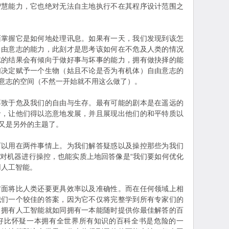
智慧能力，它也绝对无法自主地执行不在其程序设计范围之
面掌握它是如何地处理讯息。如果有一天，我们发现到该怎
自由意志的能力，此刻才是思考该如何在不危及人类的情况
志的结果会有倾向于做好事与坏事的能力，拥有做抉择的能
们决定赋予一个生物（姑且不论是否为有机体）自由意志的
意志的空间（不然一开始就不用这么做了）。
不致于危及我们的自由与生存。最有可能的剧本是在遥远的
命，让他们得以恣意地发展，并且展现出他们的和平特质以
又是另外的主题了。
可以用在两件事情上。为我们解答疑惑以及操控那些为我们
对机器进行操控，也能实质上地回答像是“我们要如何优化
用人工智能。
方面将比人类还要更具效率以及准确性。而在任何领域上相
我们一个较佳的答案，因为它不仅将完整学到所有专家们的
。拥有人工智能就如同拥有一本能随时提供你最佳解答的百
好比怀疑一本拥有全世界所有知识的百科全书是危险的一