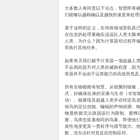
大多数人将同意以下论点，智慧即准
们能够以越精确以及越快的速度来处理
基于这样的定义，在特殊领域里机器
在信息的处理量确实远远比人类大脑
人类，为什么？因为计算器经过程序
而执行其他任务。
如果有天我们赋予计算器一项超越人
不会因此提升对人类的威胁程度，因
算器并不会由于运算能力的高低而危及
所有生物都拥有智慧。从细菌到猿猴
式，好确保自身的安康与生存（非智
动）。能展现其超越人类并在特定讯
候鸟的定位技能、蝙蝠的声纳侦测、
物显然都无法跳脱该行为限制。蜜蜂
蜜，鸟类也筑着相同的鸟巢。即便他
发性地变更其一贯程序与调节能力。
般，没办法针对其反应控制应对。