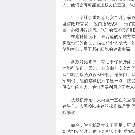
人。他们更有可能登上权力的宝座。果
当一个社会重新感到安全时，暴政就
监督政府官员。他们拒绝战斗。他们
由、必须进行赔偿。他们的需求须得到
在这种情况下，最合适的治理方式应
实现他们的自由、福祉和个人成长。
复和生长，用于所有细胞的健康幸福。
暴政好比疼痛，有助于保护身体，但
才能行使它。因此，在自由与安全之
我们就会接受奴役和牺牲。精英们、
军阀们，他们都意识到了这一点。接
供安全的能力。他们需要利用这两者来
从最初开始，人类就一直在忍受着匮
存斗争。人类赖以生存的操作统是受“
和暴政。
如今，智能机器带来了富足，可以满
始感到安全时，他们便激活了由“爱”