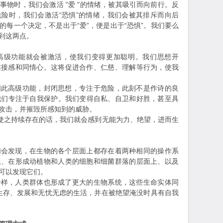
物时，我们会激活 "爱 "的情绪，被其吸引而向前行。反
险时，我们会激活“恐惧”的情绪，我们会被其排斥而向后
每一个决定，不是出于“爱”，便是出于“恐惧”。我们要么
到这两点。
级功能就会被激活，使我们变得更加聪明。我们思想开
连接感和同情心。这将促进合作、仁慈、理解等行为，使我
高级功能，封闭思想，专注于危险，此刻不是作诗的良
。我们专注于自我保护。我们变得自私、自卫和好胜，甚至具
攻击，并摧毁所感知到的威胁。
使之持续存在的话，我们就会感到无能为力、绝望，进而生
发现，在生物的各个层面上都存在着两种相同的操作系
上、在形成动植物和人类的细胞和细菌群落的层面上、以及
可以发现它们。
，人类群体也形成了更大的生物系统，这些生命实体同
望生存、发展和无忧无虑的生活，并在被绝望淹没时具有自我