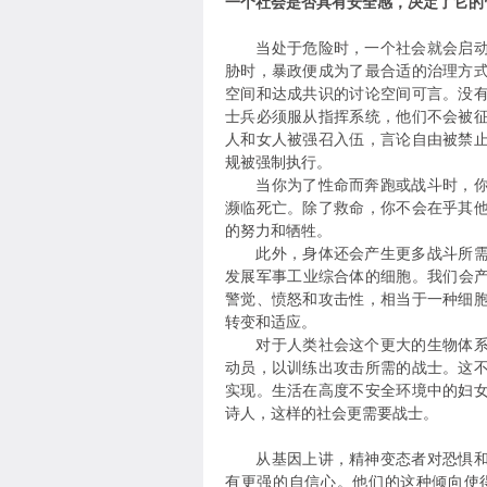
一个社会是否具有安全感，决定了它的
当处于危险时，一个社会就会启动战
胁时，暴政便成为了最合适的治理方
空间和达成共识的讨论空间可言。没
士兵必须服从指挥系统，他们不会被
人和女人被强召入伍，言论自由被禁
规被强制执行。
当你为了性命而奔跑或战斗时，你根
濒临死亡。除了救命，你不会在乎其
的努力和牺牲。
此外，身体还会产生更多战斗所需的
发展军事工业综合体的细胞。我们会
警觉、愤怒和攻击性，相当于一种细
转变和适应。
对于人类社会这个更大的生物体系而
动员，以训练出攻击所需的战士。这
实现。生活在高度不安全环境中的妇
诗人，这样的社会更需要战士。
从基因上讲，精神变态者对恐惧和痛
有更强的自信心。他们的这种倾向使