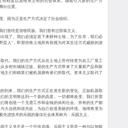
文明程度以及维系文明的社会体系。随着引入新的生产方
腾出位置。
。因为正是生产方式决定了社会组织。
们曾经是游牧民族。我们曾有过部落主义。
现了。我们必须定居下来耕种土地，为了生存，我们必
"野蛮人"，即那些将土地所有权视为对其生活方式威胁的游
代。我们的生产方式从在土地上劳作转变为在工厂里工
们从乡村向城镇迁徙。新的生产方式带来了大量新产品和新
。地主们和精英们被机器拥有者们所取代。资本主义取代了
到来，我们的生产方式正在发生新的变化。正如机器取
我们的文明将达到一个新的高度。一切都将改变。我们所需
我们将创造一个无需工作和金钱的休闲社会。所有的生产都
将与大自然和谐共处，为自己创造美丽的环境。地球将变为
着先进技术的乐园的最佳社会体系称为：乐园主义。
主义并不是一个可供选项。乐园主义而是一种与以智能