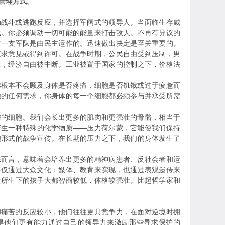
管理方式。
斗或逃跑反应，并选择军阀式的领导人。当面临生存威
式。你必须调动一切可能的能量来打击敌人。不再有异议的
有一支军队是由民主运作的。迅速做出决定是至关重要的。
征求意见或得到许可。在战争时期，公民自由受到压制，男
止，经济自由被中断。工业被置于国家的控制之下，价格法
本不会顾及身体是否疼痛，细胞是否饥饿或过于疲惫而
他的任何需求，你身体的每一个细胞都必须参与并承受所需
细胞。我们会长出更多的肌肉和更强壮的骨骼，相当于
产生一种特殊的化学物质——压力荷尔蒙，它能使我们保持
胞形式的战争宣传。在长期的压力之下，我们的身体发生了
言，意味着会培养出更多的精神病患者、反社会者和运
不仅通过大众文化：媒体、教育来实现，也通过表观遗传来
女所生下的孩子大都智商较低，体格较强壮。比起哲学家和
苦的反应较小，他们往往更具竞争力，在面对逆境时拥
得他们更有能力通过自己的领导力来激励那些寻求保护的