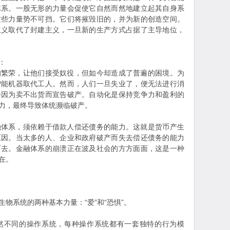
体系。一股无形的力量会促使它自然而然地建立起其自身系
这些力量势不可挡。它们将摧毁旧的，并为新的创造空间。
主义取代了封建主义，一旦新的生产方式占据了主导地位，
：
荣，让他们接受奴役，但如今却造成了普遍的困境。为
智能机器取代工人。然而，人们一旦失业了，便无法进行消
会因为卖不出货而宣告破产。自动化是保持竞争力和盈利的
力，最终导致体统濒临破产。
系，须依赖于借款人偿还债务的能力。这就是货币产生
原因。当太多的人、企业和政府破产而失去偿还债务的能力
下去。金融体系的崩溃正在波及社会的方方面面，这是一种
在。
系统的两种基本力量：“爱”和“恐惧”。
不同的操作系统，每种操作系统都有一套独特的行为模