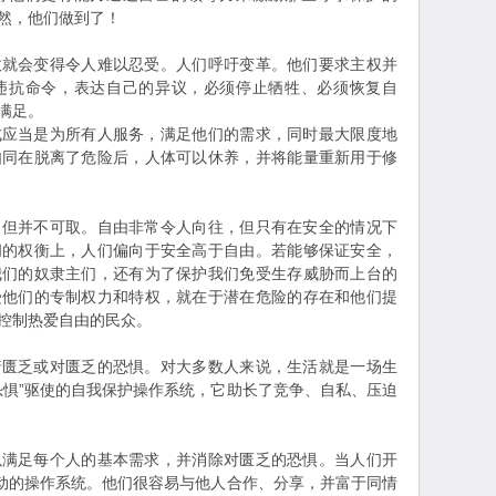
然，他们做到了！
会变得令人难以忍受。人们呼吁变革。他们要求主权并
违抗命令，表达自己的异议，必须停止牺牲、必须恢复自
满足。
当是为所有人服务，满足他们的需求，同时最大限度地
如同在脱离了危险后，人体可以休养，并将能量重新用于修
并不可取。自由非常令人向往，但只有在安全的情况下
间的权衡上，人们偏向于安全高于自由。若能够保证安全，
我们的奴隶主们，还有为了保护我们免受生存威胁而上台的
受他们的专制权力和特权，就在于潜在危险的存在和他们提
控制热爱自由的民众。
乏或对匮乏的恐惧。对大多数人来说，生活就是一场生
恐惧”驱使的自我保护操作系统，它助长了竞争、自私、压迫
足每个人的基本需求，并消除对匮乏的恐惧。当人们开
驱动的操作系统。他们很容易与他人合作、分享，并富于同情