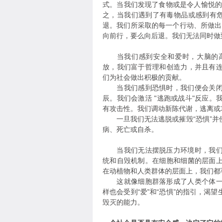
式。当我们发现了食物或是令人愉悦的事
之，当我们遇到了有毒物品或感到有危
退。我们所采取的每一个行动、所做出的
向前行，要么向后退。我们无法同时做
当我们感到安全和爱时，大脑的高
放，我们富于哲理和创造力，并且有
们为社会做出积极的贡献。
当我们感到恐惧时，我们便会关闭此
辰。我们会激活 "逃跑或战斗"反应
有攻击性。我们调动新陈代谢，逃离或
一旦我们无法逃脱或摧毁“恐惧”并
病、死亡或自杀。
当我们无法摆脱压力环境时，我们会
统和自毁机制。在细胞和细菌的层面
在动植物和人类群体的层面上，我们都
这就像细胞群落形成了人类个体一样
样也会受到“爱”和“恐惧”的指引，渴
毁灭的能力。