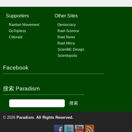
Supporters
Other Sites
Raelian Movement
Geniocracy
GoTopless
Rael-Science
Clitoraid
Rael News
Rael Africa
Scientific Design
Scientopolis
Facebook
搜索 Paradism
© 2026
Paradism
. All Rights Reserved.