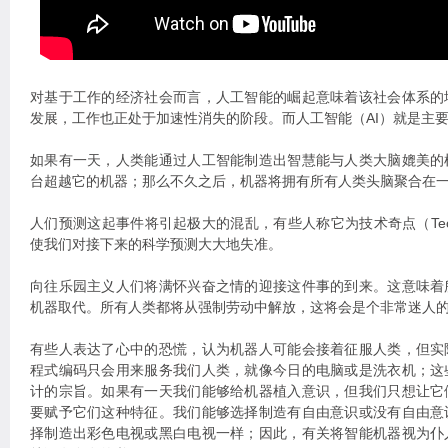
对基于工作的经济社会而言，人工智能的崛起意味着该社会体系的
发展，工作也正处于加速性消失的阶段。而人工智能（AI）就是主
如果有一天，人类能通过人工智能制造出智慧能与人类大脑媲美的
台超越它的机器；那么不久之后，机器将拥有所有人类头脑聚合在
人们预测这起事件将引起极大的混乱，有些人称它为技术奇点（Technologic
使我们对接下来的科学预测大大地失准。
向往乐园主义人们将满怀兴奋之情的迎接这件事的到来。这意味着
机器取代。所有人类都将从强制劳动中解放，这将会是个非常迷人
有些人表达了心中的恐慌，认为机器人可能会接着征服人类，但实
程式编码只会用来服务我们人类，就像今日的电脑或是洗衣机；这
计的宗旨。如果有一天我们能够给机器植入意识，但我们只想让它
要赋予它们这种特征。我们能够选择制造有自由意识或没有自由意
择制造出彩色电视或黑白电视一样；因此，有关将智能机器视为仆