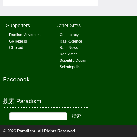
Supporters
Other Sites
Raelian Movement
Geniocracy
GoTopless
Rael-Science
Clitoraid
Rael News
Rael Africa
Scientific Design
Scientopolis
Facebook
搜索 Paradism
© 2026
Paradism
. All Rights Reserved.