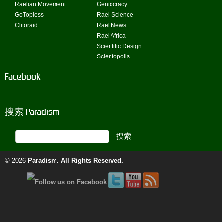
Raelian Movement
Geniocracy
GoTopless
Rael-Science
Clitoraid
Rael News
Rael Africa
Scientific Design
Scientopolis
Facebook
搜索 Paradism
© 2026
Paradism
. All Rights Reserved.