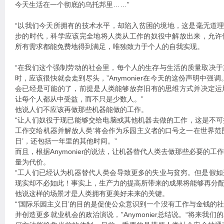
今天生活在一个彻底的乌托邦里……”
“以我们今天所拥有的技术水平，却陷入贫困的境地，这是毫无道理
步的时代，科学应该完全地将人类从工作的奴役中解放出来，允许
所有需求都能免费地得到满足，唯独致力于个人的自我实现。
“在我们这个强制劳动的社会里，每个人的生存与生活的质量取决
时，应该很快就会走到尽头，”Anymonier在今天的这份声明中强
会已经是可能的了，前提是人类能够放弃旧有的思维方式并决定运
让每个人都从中受益，而不只是少数人。”
他说人们不应该再做那些机器能做的工作。
“让人们奴役于现已能够交给电脑或其他机器去做的工作，这是不可接
工作交给机器并解放人类’将会作为乐园主义者的口号之一在世界范
日’，还包括一年里的其他时间。”
而且，根据Anymonier的说法，让机器替代人类去做那些必要的
量为代价。
“工人们已经认为机器替代人类会导致更多的失业与贫穷。但是假
现实却不必如此！事实上，生产力的提高所带来的成果将能够再分配
他说这样的场景才是人类拥有更美好未来的关键。
“‘国际乐园主义日’的目的是促使公众意识到一个没有工作与金钱的
并创造更多就业机会的政治演说，”Anymonier总结说。“将来我