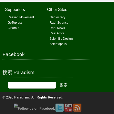
Supporters
Other Sites
Raelian Movement
Geniocracy
GoTopless
Rael-Science
Clitoraid
Rael News
Rael Africa
Scientific Design
Scientopolis
Facebook
搜索 Paradism
© 2026
Paradism
. All Rights Reserved.