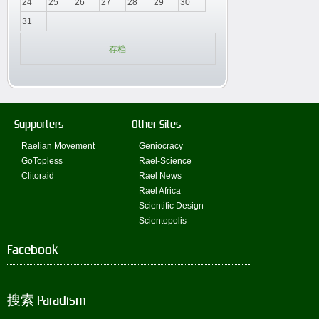
24
25
26
27
28
29
30
31
存档
Supporters
Other Sites
Raelian Movement
Geniocracy
GoTopless
Rael-Science
Clitoraid
Rael News
Rael Africa
Scientific Design
Scientopolis
Facebook
搜索 Paradism