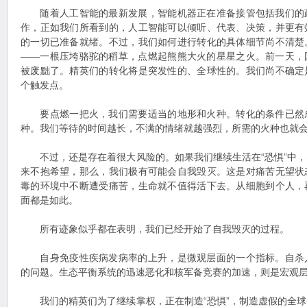
随着人工智能的最新发展，智能机器正在准备接管包括我们的
作，正如我们所看到的，人工智能可以倾听、代表、决策，并更有
的一切已准备就绪。不过，我们如何进行转化的具体细节尚不清楚
——一根压垮骆驼的稻草，点燃起熊熊大火的星星之火。前一天，
被废黜了。精英们的转化将是突发性的、全球性的。我们尚不确定
个触发点。
要点燃一把火，我们需要适当的地形和火种。转化的条件已然
种。我们等待的时间越长，不满的情绪就越强烈，所需的火种也就
不过，还是存在着很大风险的。如果我们继续生活在“恐惧”中，
来不抱希望，那么，我们极有可能会自我毁灭。这是对痛苦无望状
毒的环境中不断遭受痛苦，生命就不值得活下去。从细胞到个人，
面都是如此。
所有迹象似乎都在表明，我们已经开始了自我毁灭的过程。
自身免疫性疾病发病率的上升，是微观层面的一个指标。自杀
的问题。生态平衡系统的迅速恶化和核军备竞赛的加速，则是宏观
我们的精英们为了继续掌权，正在制造“恐惧”，制造虚假的全球