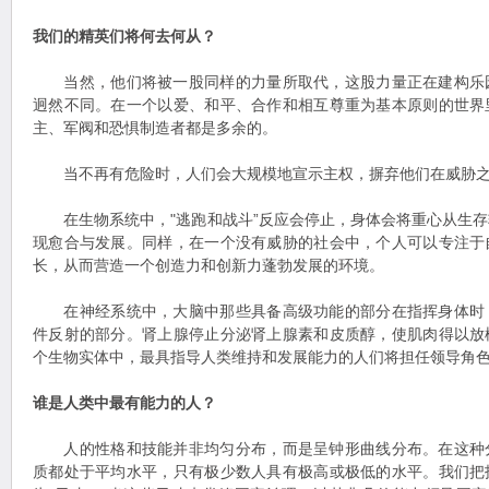
我们的精英们将何去何从？
当然，他们将被一股同样的力量所取代，这股力量正在建构乐
迥然不同。在一个以爱、和平、合作和相互尊重为基本原则的世界
主、军阀和恐惧制造者都是多余的。
当不再有危险时，人们会大规模地宣示主权，摒弃他们在威胁之
在生物系统中，"逃跑和战斗”反应会停止，身体会将重心从生存
现愈合与发展。同样，在一个没有威胁的社会中，个人可以专注于
长，从而营造一个创造力和创新力蓬勃发展的环境。
在神经系统中，大脑中那些具备高级功能的部分在指挥身体时
件反射的部分。肾上腺停止分泌肾上腺素和皮质醇，使肌肉得以放
个生物实体中，最具指导人类维持和发展能力的人们将担任领导角
谁是人类中最有能力的人？
人的性格和技能并非均匀分布，而是呈钟形曲线分布。在这种
质都处于平均水平，只有极少数人具有极高或极低的水平。我们把