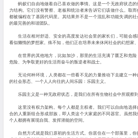
蚂蚁们自由地做着自己喜欢做的事情。这是一个无政府状态的
力结构。它们没有警察、老板和统治者来告诉它们该做什么。取而
都被编程在了基因代码里。其结果并不是一个混乱和功能失调的社
的最完善的和谐团队。
生活在相对舒适、安全的高度发达社会里的家长们，可能会感
看似懒惰的梦想家。殊不知，他们正在培养未来休闲社会的幻想家
在世界的其他地方，比如加沙，那里的生活充满了匮乏和危险
危险、为争取更好的生活而奋斗的叛逆者和战士。
无论何种环境，人类都在一些看不见的力量推动下去建立一种
的社会形态、一个人人向往的人间乐园：乐园主义。
乐园主义是一种无政府状态，是我们在所有生物社会中所观察到
这里没有权力架构。每个人都是主权者。我们可以自由地选择
合的人重新组合形成部族，即人类这个大家庭的不同器官。虽然我
个人都拥有展现自我、发挥潜能的空间。
自然方式就是我们原初的生活方式。你居住在一个部落里，你