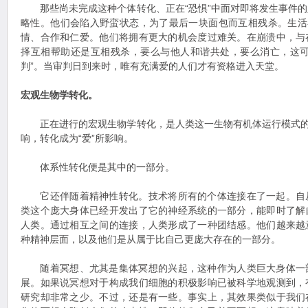
那些尚未完成这种个体转化、正在“恐惧”中面对即将发生事件的
略性。他们会陷入野蛮状态，为了最后一块面包而互相残杀。生活
情、合作和仁爱。他们将拥有更大的机会度过难关。在崩溃中，与
择互相帮助还是互相残杀，要么与他人和谐共处，要么消亡，这可
判”。当审判日到来时，唯有充满爱的人们才有资格进入天堂。
宏观生物学转化。
正在进行的宏观生物学转化，是人类这一生物有机体运行模式的转
响，转化成为“爱”所影响。
体系性转化便是其中的一部分。
它还伴随着精神性转化。技术将所有的个体连接在了一起。自
类这个庞大身体已经开发出了它的神经系统的一部分，能即时了解
人类。通过相互之间的连接，人类形成了一种团结感。他们越来越
种精神层面，以及他们是从属于比自己更庞大存在的一部分。
随着冥想、尤其是集体冥想的兴起，这种作为人类巨大身体一
展。如果说冥想对于构成我们细胞的积极影响已被科学地观测到，
研究却非常之少。不过，还是有一些。事实上，其效果类似于我们