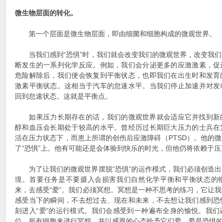
微生物层面的转化。
第一个层面是微生物层面，即由细菌和细胞构成的微观世界。
当我们感到“恐惧”时，我们就会改变我们的微观世界，改变我们
断发生的一系列化学反应。例如，我们会分泌更多的应激激素，促
危险解除后，我们便会恢复到平衡状态，也即我们在出生时和发育
激素平衡状态。这相当于汽车的怠速水平。当我们停止加速并对发
回到怠速状态。这就是平衡点。
如果压力长期存在的话，我们的微观世界就会适应它并找到新
醇和血压会长期处于较高的水平。曾经历过长期巨大压力的士兵在
活在压力状态下，而患上所谓的创伤后应激障碍（PTSD）。他的
了“恐惧”上。他有可能还是会体验到快乐的时光，但他仍将依赖于
为了让我们的微观世界摆脱“恐惧”的运作模式，我们必须创造出
境。首要任务是不要摄入会损害我们自然化学平衡和平衡状态的
来，去感受“爱”。我们必须冥想。冥想是一种不思考的练习，它让
感受当下的瞬间，不去想过去、现在和未来，不去想让我们感到恐
刻进入“爱”的运行模式。我们会感受到一种遍布全身的愉悦。我
位、所有细胞来进行冥想，并以感恩的心态给予它们爱。爱是恐惧