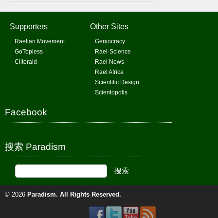
Supporters
Other Sites
Raelian Movement
Geniocracy
GoTopless
Rael-Science
Clitoraid
Rael News
Rael Africa
Scientific Design
Scientopolis
Facebook
搜索 Paradism
© 2026
Paradism
. All Rights Reserved.