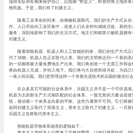
须用军队和军阀来保护自己，以抵御 "野蛮人"，即那些将土地所
牧民族。于是，我们有了封建主义。
随着工业革命的到来，动物被机器取代。我们的生产方式从在
作。人口开始向工业区集中，促使人们从乡村向城镇迁徙。新的生
服务，深刻地影响了我们的生活方式。地主们和精英们被机器拥有
封建主义。
随着智能机器、机器人和人工智能的到来，我们的生产方式正
代了动物，机器人也正在取代人类。我们的文明将达到一个新的高
的一切都将被大量免费地生产出来。我们将创造一个无需工作和金
将由机器人完成，并转入地下。我们将与大自然和谐共处，为自己
一座人间乐园。我们把管理这样一个有着先进技术的乐园的最佳社
在众多其它可能的社会体系中，乐园主义并不是一个可供选项
机器为主的新生产方式相匹配的社会体系。一股无形的力量会促使
统，推动着一个体系走向新的平衡。这些力量势不可挡。它们将摧
如同封建主义取代了部落主义，资本主义取代了封建主义，一旦新
乐园主义也将取代资本主义。
智能机器导致体系崩溃的逻辑如下：
资本主义曾经为人们带来了足够的繁荣，让他们接受奴役，但