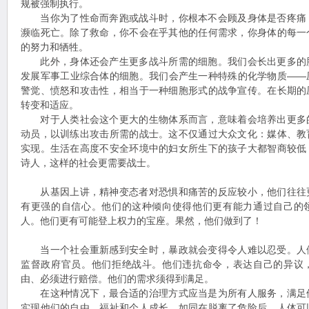
规被强制执行。
当你为了性命而奔跑或战斗时，你根本不会顾及身体是否疼痛
濒临死亡。除了救命，你不会在乎其他的任何需求，你身体的每一
的努力和牺牲。
此外，身体还会产生更多战斗所需的细胞。我们会长出更多的
发展军事工业综合体的细胞。我们会产生一种特殊的化学物质——
警觉、愤怒和攻击性，相当于一种细胞形式的战争宣传。在长期的
转变和适应。
对于人类社会这个更大的生物体系而言，意味着会培养出更多
动员，以训练出攻击所需的战士。这不仅通过大众文化：媒体、教
实现。生活在高度不安全环境中的妇女所生下的孩子大都智商较低
诗人，这样的社会更需要战士。
从基因上讲，精神变态者对恐惧和痛苦的反应较小，他们往往
有更强的自信心。他们的这种倾向使得他们更有能力通过自己的
人。他们更有可能登上权力的宝座。果然，他们做到了！
当一个社会重新感到安全时，暴政就会变得令人难以忍受。人
监督政府官员。他们拒绝战斗。他们违抗命令，表达自己的异议
由、必须进行赔偿。他们的需求须得到满足。
在这种情况下，最合适的治理方式应当是为所有人服务，满足
实现他们的自由、福祉和个人成长。如同在脱离了危险后，人体可