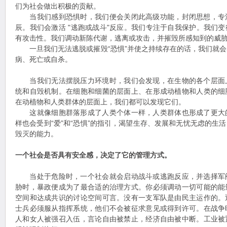
们为社会做出积极的贡献。
当我们感到恐惧时，我们便会关闭此高级功能，封闭思想，专
辰。我们会激活 "逃跑或战斗"反应。我们专注于自我保护。我们
有攻击性。我们调动新陈代谢，逃离或攻击，并摧毁所感知到的威
一旦我们无法逃脱或摧毁“恐惧”并使之持续存在的话，我们就会
病、死亡或自杀。
当我们无法摆脱压力环境时，我们会发现，在生物的各个层面
统和自毁机制。在细胞和细菌的层面上、在形成动植物和人类的细
在动植物和人类群体的层面上，我们都可以发现它们。
这就像细胞群落形成了人类个体一样，人类群体也形成了更大
样也会受到“爱”和“恐惧”的指引，渴望生存、发展和无忧无虑的生
毁灭的能力。
一个社会是否具有安全感，决定了它的管理方式。
当处于危险时，一个社会就会启动战斗或逃跑反应，并选择军
胁时，暴政便成为了最合适的治理方式。你必须调动一切可能的能
空间和达成共识的讨论空间可言。没有一支军队是由民主运作的。
士兵必须服从指挥系统，他们不会被征求意见或得到许可。在战争
人和女人被强召入伍，言论自由被禁止，经济自由被中断。工业被