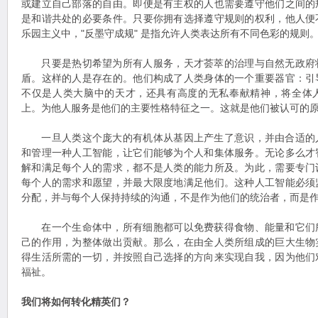
或建立自己部落的自由。即便是有主权的人也需要遵守他们之间的
是和谐共处的必要条件。只要你拥有选择遵守规则的权利，他人便
乐园主义中，"反墨守成规" 是指允许人类表达所有不同色彩的规则
只要是热切希望为所有人服务，天才荟萃的治理与自然无政府
盾。这样的人是存在的。他们构成了人类身体的一个重要器官：引
不仅是人类大脑中的天才，还具有高度的无私奉献精神，将全体
上。为他人服务是他们的主要性格特征之一。这就是他们被认可的
一旦人类这个庞大的有机体从基因上产生了意识，并由合适的
和管理一种人工智能，让它们能够为个人和集体服务。无论多么才
解和满足每个人的需求，都不是人类的能力所及。为此，需要专门
每个人的需求和愿望，并最大限度地满足他们。这种人工智能必须
分配，并与每个人保持持续的沟通，不是作为他们的统治者，而是
在一个生命体中，所有细胞都可以免费获得食物、能量和它们
己的作用，为整体做出贡献。那么，在由全人类所组成的巨大生物
得生活所需的一切，并按照自己选择的方向来实现自我，因为他们
福祉。
我们将如何转化精英们？