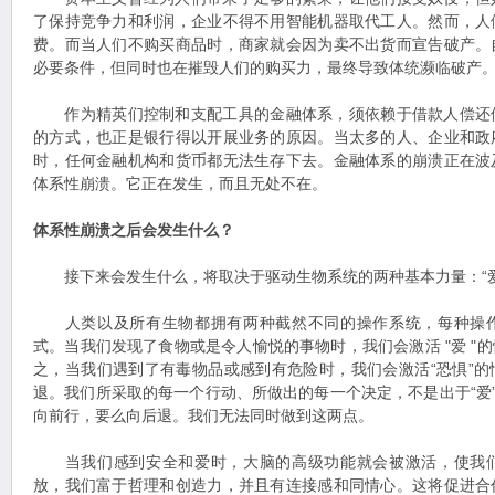
了保持竞争力和利润，企业不得不用智能机器取代工人。然而，人
费。而当人们不购买商品时，商家就会因为卖不出货而宣告破产。
必要条件，但同时也在摧毁人们的购买力，最终导致体统濒临破产
作为精英们控制和支配工具的金融体系，须依赖于借款人偿还
的方式，也正是银行得以开展业务的原因。当太多的人、企业和政
时，任何金融机构和货币都无法生存下去。金融体系的崩溃正在波
体系性崩溃。它正在发生，而且无处不在。
体系性崩溃之后会发生什么？
接下来会发生什么，将取决于驱动生物系统的两种基本力量：“爱”
人类以及所有生物都拥有两种截然不同的操作系统，每种操作
式。当我们发现了食物或是令人愉悦的事物时，我们会激活 "爱 "
之，当我们遇到了有毒物品或感到有危险时，我们会激活“恐惧”
退。我们所采取的每一个行动、所做出的每一个决定，不是出于“爱”
向前行，要么向后退。我们无法同时做到这两点。
当我们感到安全和爱时，大脑的高级功能就会被激活，使我们
放，我们富于哲理和创造力，并且有连接感和同情心。这将促进合