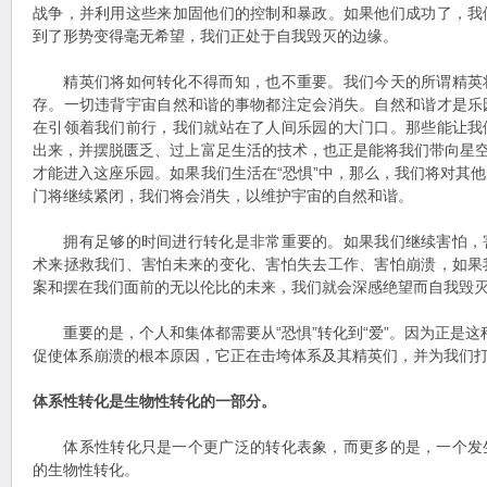
战争，并利用这些来加固他们的控制和暴政。如果他们成功了，我
到了形势变得毫无希望，我们正处于自我毁灭的边缘。
精英们将如何转化不得而知，也不重要。我们今天的所谓精英
存。一切违背宇宙自然和谐的事物都注定会消失。自然和谐才是乐
在引领着我们前行，我们就站在了人间乐园的大门口。那些能让我
出来，并摆脱匮乏、过上富足生活的技术，也正是能将我们带向星空
才能进入这座乐园。如果我们生活在“恐惧”中，那么，我们将对其
门将继续紧闭，我们将会消失，以维护宇宙的自然和谐。
拥有足够的时间进行转化是非常重要的。如果我们继续害怕，
术来拯救我们、害怕未来的变化、害怕失去工作、害怕崩溃，如果
案和摆在我们面前的无以伦比的未来，我们就会深感绝望而自我毁
重要的是，个人和集体都需要从“恐惧”转化到“爱”。因为正是这种从
促使体系崩溃的根本原因，它正在击垮体系及其精英们，并为我们
体系性转化是生物性转化的一部分。
体系性转化只是一个更广泛的转化表象，而更多的是，一个发
的生物性转化。