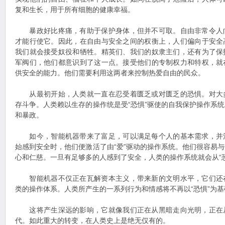
复和生长，用于所有细胞的健康幸福。
暴政好比疼痛，有助于保护身体，但并不可取。自由非常令人
才能行使它。因此，在自由与安全之间的权衡上，人们偏向于安全
我们就会接受奴役和牺牲。精英们、我们的奴隶主们，还有为了保
军阀们，他们都意识到了这一点。接受他们的专制权力和特权，就
供安全的能力。他们需要利用这两者来控制热爱自由的民众。
从最初开始，人类就一直在忍受着匮乏或对匮乏的恐惧。对大
存斗争。人类赖以生存的操作统是受“恐惧”驱使的自我保护操作系
和暴政。
如今，智能机器带来了富足，可以满足每个人的基本需求，并
始感到安全时，他们便激活了由“爱”驱动的操作系统。他们很容易
心和仁慈。一旦有足够多的人感到了安全，人类的操作系统就会从“恐惧
智能机器不仅正在瓦解资本主义，带来新的文明水平，它们还
类的操作体系。人类所产生的一系列行为和情感将不再以“恐惧”为基
这将产生深远的影响，它就像我们正在从黑暗走向光明，正在
代。如此重大的转变，在人类史上是绝无仅有的。