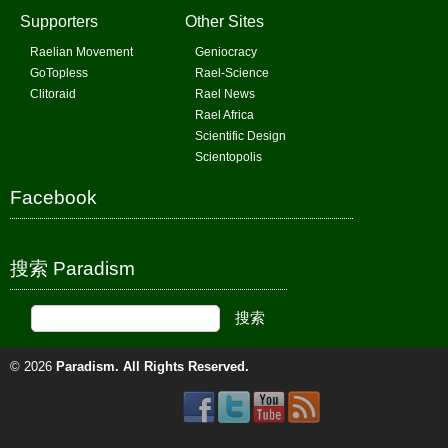
Supporters
Other Sites
Raelian Movement
Geniocracy
GoTopless
Rael-Science
Clitoraid
Rael News
Rael Africa
Scientific Design
Scientopolis
Facebook
搜索 Paradism
© 2026
Paradism
. All Rights Reserved.