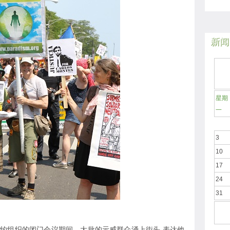
新闻日
星期
一
3
10
17
24
31
约组织的闭门会议期间，大批的示威群众涌上街头,表达他