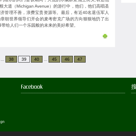
（Michigan Avenue）的游行中，他们，他们高唱圣
济管理不善，浪费宝贵资源等。最后，有近40名退伍军人
勋章朝世界领导们开会的麦考密克广场的方向狠狠地扔了出
能够带给人们一个乐园般的未来的美好希望。
...
38
39
40
...
45
46
47
Facebook
搜
ign