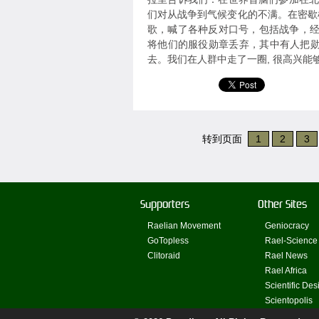
们对从战争到气候变化的不满。在密歇根大道
歌，喊了各种反对口号，包括战争，经
将他们的服役勋章丢弃，其中有人把
去。我们在人群中走了一圈, 很高兴
转到页面
1
2
3
Supporters
Other Sites
Raelian Movement
Geniocracy
GoTopless
Rael-Science
Clitoraid
Rael News
Rael Africa
Scientific Des
Scientopolis