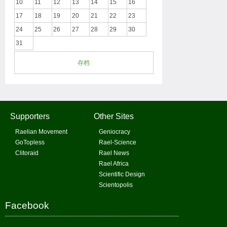
10
11
12
13
14
15
16
17
18
19
20
21
22
23
24
25
26
27
28
29
30
31
存档
Supporters
Other Sites
Raelian Movement
Geniocracy
GoTopless
Rael-Science
Clitoraid
Rael News
Rael Africa
Scientific Design
Scientopolis
Facebook