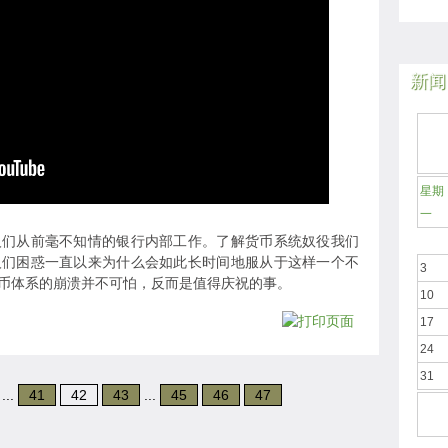
新闻
星期
一
人们从前毫不知情的银行内部工作。了解货币系统奴役我们
人们困惑一直以来为什么会如此长时间地服从于这样一个不
3
币体系的崩溃并不可怕，反而是值得庆祝的事。
10
17
24
31
...
41
42
43
...
45
46
47