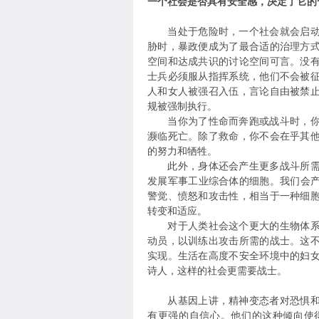
一个社会是否具有安全感，决定了它的
当处于危险时，一个社会就会启动战
胁时，暴政便成为了最合适的治理方
空间和达成共识的讨论空间可言。没
士兵必须服从指挥系统，他们不会被
人和女人被强召入伍，言论自由被禁
规被强制执行。
当你为了性命而奔跑或战斗时，你根
濒临死亡。除了救命，你不会在乎其
的努力和牺牲。
此外，身体还会产生更多战斗所需的
发展军事工业综合体的细胞。我们会
警觉、愤怒和攻击性，相当于一种细
转变和适应。
对于人类社会这个更大的生物体系而
动员，以训练出攻击所需的战士。这
实现。生活在高度不安全环境中的妇
诗人，这样的社会更需要战士。
从基因上讲，精神变态者对恐惧和痛
有更强的自信心。他们的这种倾向使