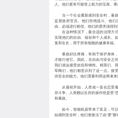
人。他们更有可能登上权力的宝座。果
当一个社会重新感到安全时，暴政就
监督政府官员。他们拒绝战斗。他们
由、必须进行赔偿。他们的需求须得到
在这种情况下，最合适的治理方式应
实现他们的自由、福祉和个人成长。
复和生长，用于所有细胞的健康幸福。
暴政好比疼痛，有助于保护身体，但
才能行使它。因此，在自由与安全之
我们就会接受奴役和牺牲。精英们、
军阀们，他们都意识到了这一点。接
供安全的能力。他们需要利用这两者来
从最初开始，人类就一直在忍受着匮
存斗争。人类赖以生存的操作统是受“
和暴政。
如今，智能机器带来了富足，可以满
始感到安全时，他们便激活了由“爱”