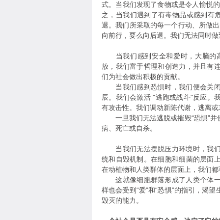
式。当我们发现了食物或是令人愉悦的事
之，当我们遇到了有毒物品或感到有危
退。我们所采取的每一个行动、所做出的
向前行，要么向后退。我们无法同时做
当我们感到安全和爱时，大脑的高
放，我们富于哲理和创造力，并且有
们为社会做出积极的贡献。
当我们感到恐惧时，我们便会关闭此
辰。我们会激活 "逃跑或战斗"反应
有攻击性。我们调动新陈代谢，逃离或
一旦我们无法逃脱或摧毁“恐惧”并
病、死亡或自杀。
当我们无法摆脱压力环境时，我们会
统和自毁机制。在细胞和细菌的层面
在动植物和人类群体的层面上，我们都
这就像细胞群落形成了人类个体一样
样也会受到“爱”和“恐惧”的指引，渴
毁灭的能力。