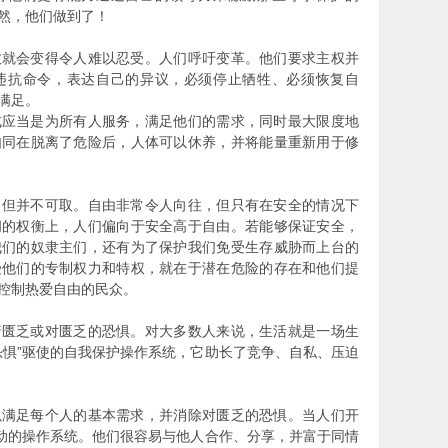
然，他们做到了！
会变得令人难以忍受。人们呼吁变革。他们要求主权并
违抗命令，表达自己的异议，必须停止牺牲、必须恢复自
满足。
当是为所有人服务，满足他们的需求，同时最大限度地
如同在脱离了危险后，人体可以休养，并将能量重新用于修
并不可取。自由非常令人向往，但只有在安全的情况下
间的权衡上，人们偏向于安全高于自由。若能够保证安全，
我们的奴隶主们，还有为了保护我们免受生存威胁而上台的
受他们的专制权力和特权，就在于潜在危险的存在和他们提
控制热爱自由的民众。
乏或对匮乏的恐惧。对大多数人来说，生活就是一场生
恐惧”驱使的自我保护操作系统，它助长了竞争、自私、压迫
足每个人的基本需求，并消除对匮乏的恐惧。当人们开
驱动的操作系统。他们很容易与他人合作、分享，并富于同情