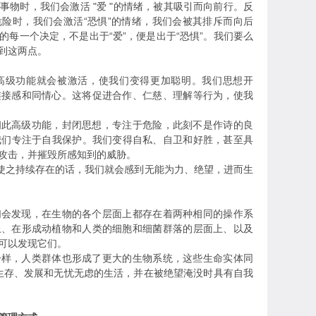
物时，我们会激活 "爱 "的情绪，被其吸引而向前行。反
险时，我们会激活“恐惧”的情绪，我们会被其排斥而向后
每一个决定，不是出于“爱”，便是出于“恐惧”。我们要么
到这两点。
级功能就会被激活，使我们变得更加聪明。我们思想开
连接感和同情心。这将促进合作、仁慈、理解等行为，使我
高级功能，封闭思想，专注于危险，此刻不是作诗的良
。我们专注于自我保护。我们变得自私、自卫和好胜，甚至具
攻击，并摧毁所感知到的威胁。
使之持续存在的话，我们就会感到无能为力、绝望，进而生
发现，在生物的各个层面上都存在着两种相同的操作系
上、在形成动植物和人类的细胞和细菌群落的层面上、以及
可以发现它们。
，人类群体也形成了更大的生物系统，这些生命实体同
望生存、发展和无忧无虑的生活，并在被绝望淹没时具有自我