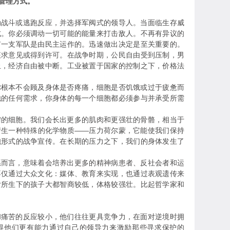
管理方式。
斗或逃跑反应，并选择军阀式的领导人。当面临生存威
式。你必须调动一切可能的能量来打击敌人。不再有异议的
有一支军队是由民主运作的。迅速做出决定是至关重要的。
征求意见或得到许可。在战争时期，公民自由受到压制，男
止，经济自由被中断。工业被置于国家的控制之下，价格法
本不会顾及身体是否疼痛，细胞是否饥饿或过于疲惫而
他的任何需求，你身体的每一个细胞都必须参与并承受所需
细胞。我们会长出更多的肌肉和更强壮的骨骼，相当于
产生一种特殊的化学物质——压力荷尔蒙，它能使我们保持
胞形式的战争宣传。在长期的压力之下，我们的身体发生了
言，意味着会培养出更多的精神病患者、反社会者和运
不仅通过大众文化：媒体、教育来实现，也通过表观遗传来
女所生下的孩子大都智商较低，体格较强壮。比起哲学家和
苦的反应较小，他们往往更具竞争力，在面对逆境时拥
得他们更有能力通过自己的领导力来激励那些寻求保护的