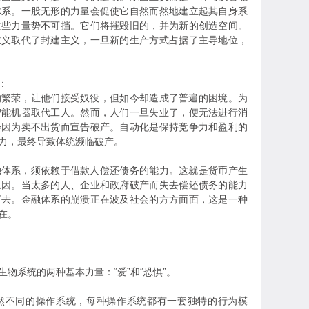
体系。一股无形的力量会促使它自然而然地建立起其自身系
这些力量势不可挡。它们将摧毁旧的，并为新的创造空间。
主义取代了封建主义，一旦新的生产方式占据了主导地位，
：
荣，让他们接受奴役，但如今却造成了普遍的困境。为
智能机器取代工人。然而，人们一旦失业了，便无法进行消
会因为卖不出货而宣告破产。自动化是保持竞争力和盈利的
力，最终导致体统濒临破产。
系，须依赖于借款人偿还债务的能力。这就是货币产生
原因。当太多的人、企业和政府破产而失去偿还债务的能力
下去。金融体系的崩溃正在波及社会的方方面面，这是一种
在。
系统的两种基本力量：“爱”和“恐惧”。
不同的操作系统，每种操作系统都有一套独特的行为模