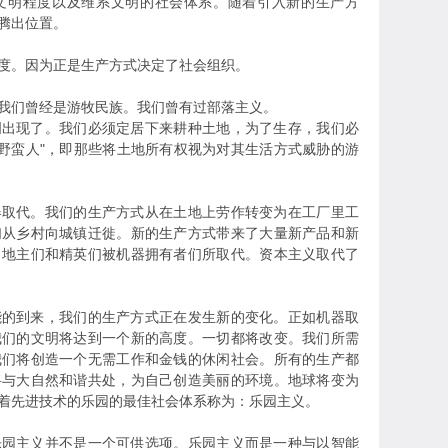
文明程度以及维系文明的社会体系。随着引入新的生产方
腾出位置。
。因为正是生产方式决定了社会组织。
们曾经是游牧民族。我们曾有过部落主义。
现了。我们必须定居下来耕种土地，为了生存，我们必
"野蛮人"，即那些将土地所有权视为对其生活方式威胁的游
代。我们的生产方式从在土地上劳作转变为在工厂里工
们从乡村向城镇迁徙。新的生产方式带来了大量新产品和新
。地主们和精英们被机器拥有者们所取代。资本主义取代了
到来，我们的生产方式正在发生新的变化。正如机器取
我们的文明将达到一个新的高度。一切都将改变。我们所需
我们将创造一个无需工作和金钱的休闲社会。所有的生产都
将与大自然和谐共处，为自己创造美丽的环境。地球将变为
着先进技术的乐园的最佳社会体系称为：乐园主义。
主义并不是一个可供选项。乐园主义而是一种与以智能