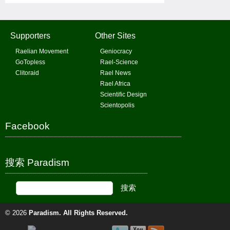
Supporters
Other Sites
Raelian Movement
Geniocracy
GoTopless
Rael-Science
Clitoraid
Rael News
Rael Africa
Scientific Design
Scientopolis
Facebook
搜索 Paradism
© 2026
Paradism
. All Rights Reserved.