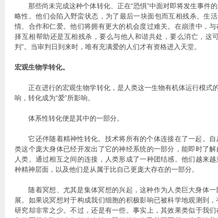
那些尚未完成这种个体转化、正在“恐惧”中面对即将发生事件的
略性。他们会陷入野蛮状态，为了最后一块面包而互相残杀。生活
情、合作和仁爱。他们将拥有更大的机会度过难关。在崩溃中，与
择互相帮助还是互相残杀，要么与他人和谐共处，要么消亡，这可
判”。当审判日到来时，唯有充满爱的人们才有资格进入天堂。
宏观生物学转化。
正在进行的宏观生物学转化，是人类这一生物有机体运行模式的转
响，转化成为“爱”所影响。
体系性转化便是其中的一部分。
它还伴随着精神性转化。技术将所有的个体连接在了一起。自
类这个庞大身体已经开发出了它的神经系统的一部分，能即时了解
人类。通过相互之间的连接，人类形成了一种团结感。他们越来越
种精神层面，以及他们是从属于比自己更庞大存在的一部分。
随着冥想、尤其是集体冥想的兴起，这种作为人类巨大身体一
展。如果说冥想对于构成我们细胞的积极影响已被科学地观测到，
研究却非常之少。不过，还是有一些。事实上，其效果类似于我们