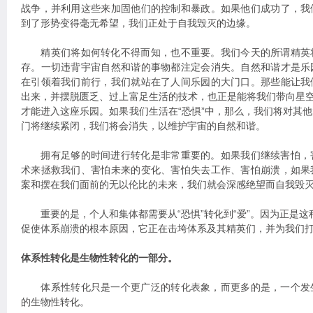
战争，并利用这些来加固他们的控制和暴政。如果他们成功了，我
到了形势变得毫无希望，我们正处于自我毁灭的边缘。
精英们将如何转化不得而知，也不重要。我们今天的所谓精英
存。一切违背宇宙自然和谐的事物都注定会消失。自然和谐才是乐
在引领着我们前行，我们就站在了人间乐园的大门口。那些能让我
出来，并摆脱匮乏、过上富足生活的技术，也正是能将我们带向星空
才能进入这座乐园。如果我们生活在“恐惧”中，那么，我们将对其
门将继续紧闭，我们将会消失，以维护宇宙的自然和谐。
拥有足够的时间进行转化是非常重要的。如果我们继续害怕，
术来拯救我们、害怕未来的变化、害怕失去工作、害怕崩溃，如果
案和摆在我们面前的无以伦比的未来，我们就会深感绝望而自我毁
重要的是，个人和集体都需要从“恐惧”转化到“爱”。因为正是这种从
促使体系崩溃的根本原因，它正在击垮体系及其精英们，并为我们
体系性转化是生物性转化的一部分。
体系性转化只是一个更广泛的转化表象，而更多的是，一个发
的生物性转化。