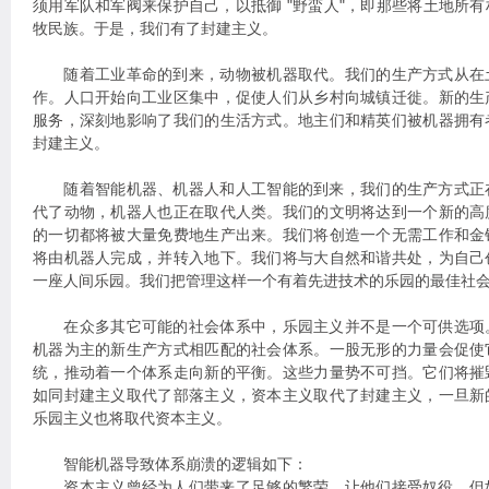
须用军队和军阀来保护自己，以抵御 "野蛮人"，即那些将土地所
牧民族。于是，我们有了封建主义。
随着工业革命的到来，动物被机器取代。我们的生产方式从在
作。人口开始向工业区集中，促使人们从乡村向城镇迁徙。新的生
服务，深刻地影响了我们的生活方式。地主们和精英们被机器拥有
封建主义。
随着智能机器、机器人和人工智能的到来，我们的生产方式正
代了动物，机器人也正在取代人类。我们的文明将达到一个新的高
的一切都将被大量免费地生产出来。我们将创造一个无需工作和金
将由机器人完成，并转入地下。我们将与大自然和谐共处，为自己
一座人间乐园。我们把管理这样一个有着先进技术的乐园的最佳社
在众多其它可能的社会体系中，乐园主义并不是一个可供选项
机器为主的新生产方式相匹配的社会体系。一股无形的力量会促使
统，推动着一个体系走向新的平衡。这些力量势不可挡。它们将摧
如同封建主义取代了部落主义，资本主义取代了封建主义，一旦新
乐园主义也将取代资本主义。
智能机器导致体系崩溃的逻辑如下：
资本主义曾经为人们带来了足够的繁荣，让他们接受奴役，但