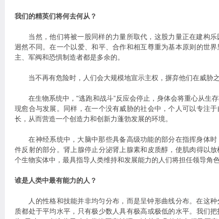
我们的精英们将何去何从？
当然，他们将被一股同样的力量所取代，这股力量正在建构乐
迥然不同。在一个以爱、和平、合作和相互尊重为基本原则的世界
主、军阀和恐惧制造者都是多余的。
当不再有危险时，人们会大规模地宣示主权，摒弃他们在威胁之
在生物系统中，"逃跑和战斗”反应会停止，身体会将重心从生存
现愈合与发展。同样，在一个没有威胁的社会中，个人可以专注于
长，从而营造一个创造力和创新力蓬勃发展的环境。
在神经系统中，大脑中那些具备高级功能的部分在指挥身体时
件反射的部分。肾上腺停止分泌肾上腺素和皮质醇，使肌肉得以放
个生物实体中，最具指导人类维持和发展能力的人们将担任领导角
谁是人类中最有能力的人？
人的性格和技能并非均匀分布，而是呈钟形曲线分布。在这种
质都处于平均水平，只有极少数人具有极高或极低的水平。我们把