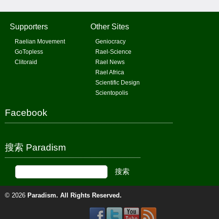
Supporters
Other Sites
Raelian Movement
Geniocracy
GoTopless
Rael-Science
Clitoraid
Rael News
Rael Africa
Scientific Design
Scientopolis
Facebook
搜索 Paradism
© 2026
Paradism
. All Rights Reserved.