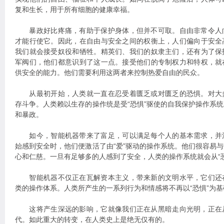
复和生长，用于所有细胞的健康幸福。
暴政好比疼痛，有助于保护身体，但并不可取。自由非常令人
才能行使它。因此，在自由与安全之间的权衡上，人们偏向于安全
我们就会接受奴役和牺牲。精英们、我们的奴隶主们，还有为了保
军阀们，他们都意识到了这一点。接受他们的专制权力和特权，就
供安全的能力。他们需要利用这两者来控制热爱自由的民众。
从最初开始，人类就一直在忍受着匮乏或对匮乏的恐惧。对大
存斗争。人类赖以生存的操作统是受“恐惧”驱使的自我保护操作系
和暴政。
如今，智能机器带来了富足，可以满足每个人的基本需求，并
始感到安全时，他们便激活了由“爱”驱动的操作系统。他们很容易
心和仁慈。一旦有足够多的人感到了安全，人类的操作系统就会从“恐惧
智能机器不仅正在瓦解资本主义，带来新的文明水平，它们还
类的操作体系。人类所产生的一系列行为和情感将不再以“恐惧”为基
这将产生深远的影响，它就像我们正在从黑暗走向光明，正在
代。如此重大的转变，在人类史上是绝无仅有的。