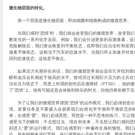
微生物层面的转化。
第一个层面是微生物层面，即由细菌和细胞构成的微观世界。
当我们感到“恐惧”时，我们就会改变我们的微观世界，改变我们
断发生的一系列化学反应。例如，我们会分泌更多的应激激素，促
危险解除后，我们便会恢复到平衡状态，也即我们在出生时和发育
激素平衡状态。这相当于汽车的怠速水平。当我们停止加速并对发
回到怠速状态。这就是平衡点。
如果压力长期存在的话，我们的微观世界就会适应它并找到新
醇和血压会长期处于较高的水平。曾经历过长期巨大压力的士兵在
活在压力状态下，而患上所谓的创伤后应激障碍（PTSD）。他的
了“恐惧”上。他有可能还是会体验到快乐的时光，但他仍将依赖于
为了让我们的微观世界摆脱“恐惧”的运作模式，我们必须创造出
境。首要任务是不要摄入会损害我们自然化学平衡和平衡状态的
来，去感受“爱”。我们必须冥想。冥想是一种不思考的练习，它让
感受当下的瞬间，不去想过去、现在和未来，不去想让我们感到恐
刻进入“爱”的运行模式。我们会感受到一种遍布全身的愉悦。我
位、所有细胞来进行冥想，并以感恩的心态给予它们爱。爱是恐惧