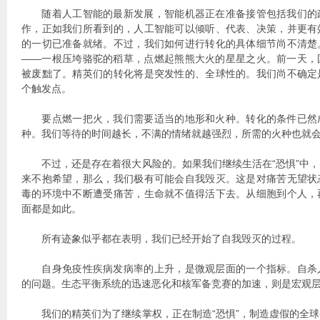
随着人工智能的最新发展，智能机器正在准备接管包括我们的
作，正如我们所看到的，人工智能可以倾听、代表、决策，并更有
的一切已准备就绪。不过，我们如何进行转化的具体细节尚不清楚
——一根压垮骆驼的稻草，点燃起熊熊大火的星星之火。前一天，
被废黜了。精英们的转化将是突发性的、全球性的。我们尚不确定
个触发点。
要点燃一把火，我们需要适当的地形和火种。转化的条件已然
种。我们等待的时间越长，不满的情绪就越强烈，所需的火种也就
不过，还是存在着很大风险的。如果我们继续生活在“恐惧”中，
来不抱希望，那么，我们极有可能会自我毁灭。这是对痛苦无望状
毒的环境中不断遭受痛苦，生命就不值得活下去。从细胞到个人，
面都是如此。
所有迹象似乎都在表明，我们已经开始了自我毁灭的过程。
自身免疫性疾病发病率的上升，是微观层面的一个指标。自杀
的问题。生态平衡系统的迅速恶化和核军备竞赛的加速，则是宏观
我们的精英们为了继续掌权，正在制造“恐惧”，制造虚假的全球