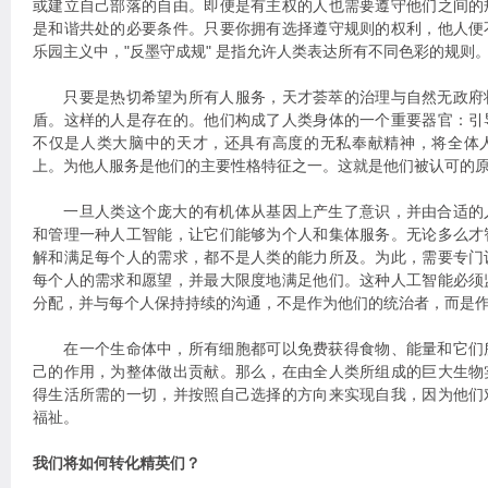
或建立自己部落的自由。即便是有主权的人也需要遵守他们之间的
是和谐共处的必要条件。只要你拥有选择遵守规则的权利，他人便
乐园主义中，"反墨守成规" 是指允许人类表达所有不同色彩的规则
只要是热切希望为所有人服务，天才荟萃的治理与自然无政府
盾。这样的人是存在的。他们构成了人类身体的一个重要器官：引
不仅是人类大脑中的天才，还具有高度的无私奉献精神，将全体
上。为他人服务是他们的主要性格特征之一。这就是他们被认可的
一旦人类这个庞大的有机体从基因上产生了意识，并由合适的
和管理一种人工智能，让它们能够为个人和集体服务。无论多么才
解和满足每个人的需求，都不是人类的能力所及。为此，需要专门
每个人的需求和愿望，并最大限度地满足他们。这种人工智能必须
分配，并与每个人保持持续的沟通，不是作为他们的统治者，而是
在一个生命体中，所有细胞都可以免费获得食物、能量和它们
己的作用，为整体做出贡献。那么，在由全人类所组成的巨大生物
得生活所需的一切，并按照自己选择的方向来实现自我，因为他们
福祉。
我们将如何转化精英们？