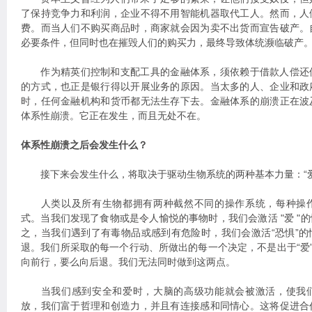
了保持竞争力和利润，企业不得不用智能机器取代工人。然而，人
费。而当人们不购买商品时，商家就会因为卖不出货而宣告破产。
必要条件，但同时也在摧毁人们的购买力，最终导致体统濒临破产
作为精英们控制和支配工具的金融体系，须依赖于借款人偿还
的方式，也正是银行得以开展业务的原因。当太多的人、企业和政
时，任何金融机构和货币都无法生存下去。金融体系的崩溃正在波
体系性崩溃。它正在发生，而且无处不在。
体系性崩溃之后会发生什么？
接下来会发生什么，将取决于驱动生物系统的两种基本力量：“爱”
人类以及所有生物都拥有两种截然不同的操作系统，每种操作
式。当我们发现了食物或是令人愉悦的事物时，我们会激活 "爱 "
之，当我们遇到了有毒物品或感到有危险时，我们会激活“恐惧”
退。我们所采取的每一个行动、所做出的每一个决定，不是出于“爱”
向前行，要么向后退。我们无法同时做到这两点。
当我们感到安全和爱时，大脑的高级功能就会被激活，使我们
放，我们富于哲理和创造力，并且有连接感和同情心。这将促进合