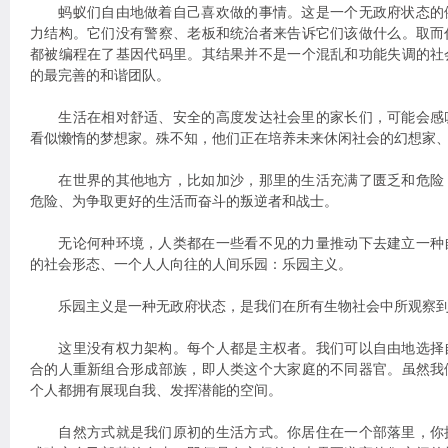
蚂蚁们自由地做着自己喜欢做的事情。这是一个无政府状态的
力结构。它们没有警察、老板和统治者来告诉它们该做什么。取而
都被编程在了基因代码里。其结果并不是一个混乱和功能失调的社
的最完善的和谐团队。
生活在相对舒适、安全的高度发达社会里的家长们，可能会感
看似懒惰的梦想家。殊不知，他们正在培养未来休闲社会的幻想家
在世界的其他地方，比如加沙，那里的生活充满了匮乏和危险
危险、为争取更好的生活而奋斗的叛逆者和战士。
无论何种环境，人类都在一些看不见的力量推动下去建立一种
的社会形态、一个人人向往的人间乐园：乐园主义。
乐园主义是一种无政府状态，是我们在所有生物社会中所观察到
这里没有权力架构。每个人都是主权者。我们可以自由地选择
合的人重新组合形成部族，即人类这个大家庭的不同器官。虽然我
个人都拥有展现自我、发挥潜能的空间。
自然方式就是我们原初的生活方式。你居住在一个部落里，你