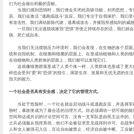
们为社会做出积极的贡献。
当我们感到恐惧时，我们便会关闭此高级功能，封闭思想，专
辰。我们会激活 "逃跑或战斗"反应。我们专注于自我保护。我们
有攻击性。我们调动新陈代谢，逃离或攻击，并摧毁所感知到的威
一旦我们无法逃脱或摧毁“恐惧”并使之持续存在的话，我们就会
病、死亡或自杀。
当我们无法摆脱压力环境时，我们会发现，在生物的各个层面
统和自毁机制。在细胞和细菌的层面上、在形成动植物和人类的细
在动植物和人类群体的层面上，我们都可以发现它们。
这就像细胞群落形成了人类个体一样，人类群体也形成了更大
样也会受到“爱”和“恐惧”的指引，渴望生存、发展和无忧无虑的生
毁灭的能力。
一个社会是否具有安全感，决定了它的管理方式。
当处于危险时，一个社会就会启动战斗或逃跑反应，并选择军
胁时，暴政便成为了最合适的治理方式。你必须调动一切可能的能
空间和达成共识的讨论空间可言。没有一支军队是由民主运作的。
士兵必须服从指挥系统，他们不会被征求意见或得到许可。在战争
人和女人被强召入伍，言论自由被禁止，经济自由被中断。工业被