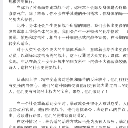
规被强制执行。
当你为了性命而奔跑或战斗时，你根本不会顾及身体是否疼痛
濒临死亡。除了救命，你不会在乎其他的任何需求，你身体的每一
的努力和牺牲。
此外，身体还会产生更多战斗所需的细胞。我们会长出更多的
发展军事工业综合体的细胞。我们会产生一种特殊的化学物质——
警觉、愤怒和攻击性，相当于一种细胞形式的战争宣传。在长期的
转变和适应。
对于人类社会这个更大的生物体系而言，意味着会培养出更多
动员，以训练出攻击所需的战士。这不仅通过大众文化：媒体、教
实现。生活在高度不安全环境中的妇女所生下的孩子大都智商较低
诗人，这样的社会更需要战士。
从基因上讲，精神变态者对恐惧和痛苦的反应较小，他们往往
有更强的自信心。他们的这种倾向使得他们更有能力通过自己的
人。他们更有可能登上权力的宝座。果然，他们做到了！
当一个社会重新感到安全时，暴政就会变得令人难以忍受。人
监督政府官员。他们拒绝战斗。他们违抗命令，表达自己的异议
由、必须进行赔偿。他们的需求须得到满足。
在这种情况下，最合适的治理方式应当是为所有人服务，满足
实现他们的自由、福祉和个人成长。如同在脱离了危险后，人体可