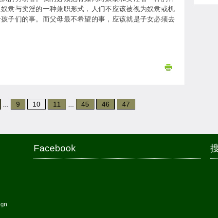
是奴隶与卖淫的一种兼职形式，人们不应该被视为奴隶或机
给孩子们的事。而父母最不希望的事，应该就是子女必须去
...
9
10
11
...
45
46
47
Facebook
搜
ign