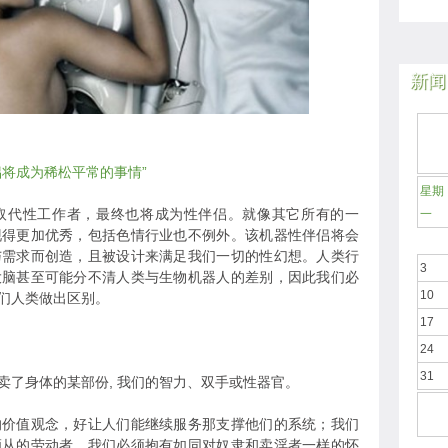
新闻
侣将成为稀松平常的事情”
星期
取代性工作者，最终也将成为性伴侣。就像其它所有的一
一
现得更加优秀，包括色情行业也不例外。该机器性伴侣将会
与需求而创造，且被设计来满足我们一切的性幻想。人类行
3
大脑甚至可能分不清人类与生物机器人的差别，因此我们必
10
们人类做出区别。
17
24
31
卖了身体的某部份, 我们的智力、双手或性器官。
的价值观念，好让人们能继续服务那支撑他们的系统；我们
顺从的劳动者。我们必须抱有如同对奴隶和卖淫者一样的怀