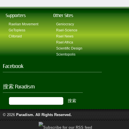
Supporters
Other Sites
Raelian Movement
Geniocracy
GoTopless
Rael-Science
Clitoraid
Rael News
Rael Africa
Scientific Design
Scientopolis
Facebook
搜索 Paradism
© 2026
Paradism
. All Rights Reserved.