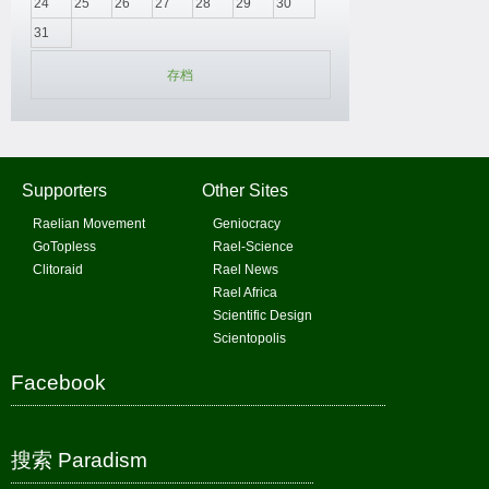
24
25
26
27
28
29
30
31
存档
Supporters
Other Sites
Raelian Movement
Geniocracy
GoTopless
Rael-Science
Clitoraid
Rael News
Rael Africa
Scientific Design
Scientopolis
Facebook
搜索 Paradism