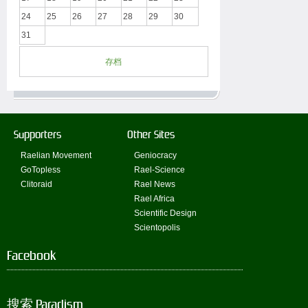
24
25
26
27
28
29
30
31
存档
Supporters
Other Sites
Raelian Movement
Geniocracy
GoTopless
Rael-Science
Clitoraid
Rael News
Rael Africa
Scientific Design
Scientopolis
Facebook
搜索 Paradism