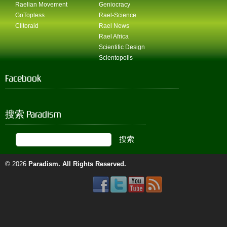
Raelian Movement
Geniocracy
GoTopless
Rael-Science
Clitoraid
Rael News
Rael Africa
Scientific Design
Scientopolis
Facebook
搜索 Paradism
© 2026
Paradism
. All Rights Reserved.