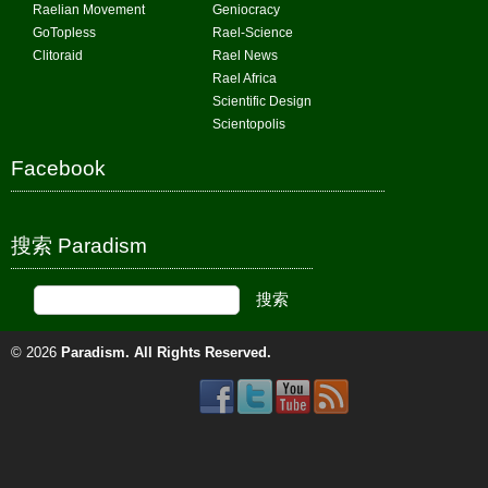
Raelian Movement
Geniocracy
GoTopless
Rael-Science
Clitoraid
Rael News
Rael Africa
Scientific Design
Scientopolis
Facebook
搜索 Paradism
© 2026
Paradism
. All Rights Reserved.