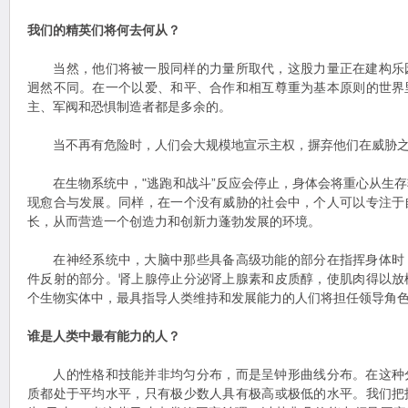
我们的精英们将何去何从？
当然，他们将被一股同样的力量所取代，这股力量正在建构乐
迥然不同。在一个以爱、和平、合作和相互尊重为基本原则的世界
主、军阀和恐惧制造者都是多余的。
当不再有危险时，人们会大规模地宣示主权，摒弃他们在威胁之
在生物系统中，"逃跑和战斗”反应会停止，身体会将重心从生存
现愈合与发展。同样，在一个没有威胁的社会中，个人可以专注于
长，从而营造一个创造力和创新力蓬勃发展的环境。
在神经系统中，大脑中那些具备高级功能的部分在指挥身体时
件反射的部分。肾上腺停止分泌肾上腺素和皮质醇，使肌肉得以放
个生物实体中，最具指导人类维持和发展能力的人们将担任领导角
谁是人类中最有能力的人？
人的性格和技能并非均匀分布，而是呈钟形曲线分布。在这种
质都处于平均水平，只有极少数人具有极高或极低的水平。我们把