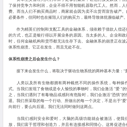
了保持竞争力和利润，企业不得不用智能机器取代工人。然而，人
费。而当人们不购买商品时，商家就会因为卖不出货而宣告破产。
必要条件，但同时也在摧毁人们的购买力，最终导致体统濒临破产
作为精英们控制和支配工具的金融体系，须依赖于借款人偿还
的方式，也正是银行得以开展业务的原因。当太多的人、企业和政
时，任何金融机构和货币都无法生存下去。金融体系的崩溃正在波
体系性崩溃。它正在发生，而且无处不在。
体系性崩溃之后会发生什么？
接下来会发生什么，将取决于驱动生物系统的两种基本力量：“爱”
人类以及所有生物都拥有两种截然不同的操作系统，每种操作
式。当我们发现了食物或是令人愉悦的事物时，我们会激活 "爱 "
之，当我们遇到了有毒物品或感到有危险时，我们会激活“恐惧”
退。我们所采取的每一个行动、所做出的每一个决定，不是出于“爱”
向前行，要么向后退。我们无法同时做到这两点。
当我们感到安全和爱时，大脑的高级功能就会被激活，使我们
放，我们富于哲理和创造力，并且有连接感和同情心。这将促进合