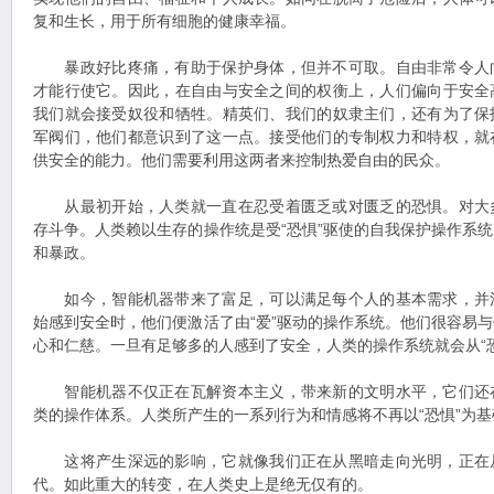
复和生长，用于所有细胞的健康幸福。
暴政好比疼痛，有助于保护身体，但并不可取。自由非常令人
才能行使它。因此，在自由与安全之间的权衡上，人们偏向于安全
我们就会接受奴役和牺牲。精英们、我们的奴隶主们，还有为了保
军阀们，他们都意识到了这一点。接受他们的专制权力和特权，就
供安全的能力。他们需要利用这两者来控制热爱自由的民众。
从最初开始，人类就一直在忍受着匮乏或对匮乏的恐惧。对大
存斗争。人类赖以生存的操作统是受“恐惧”驱使的自我保护操作系
和暴政。
如今，智能机器带来了富足，可以满足每个人的基本需求，并
始感到安全时，他们便激活了由“爱”驱动的操作系统。他们很容易
心和仁慈。一旦有足够多的人感到了安全，人类的操作系统就会从“恐惧
智能机器不仅正在瓦解资本主义，带来新的文明水平，它们还
类的操作体系。人类所产生的一系列行为和情感将不再以“恐惧”为基
这将产生深远的影响，它就像我们正在从黑暗走向光明，正在
代。如此重大的转变，在人类史上是绝无仅有的。