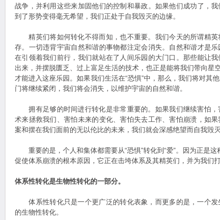
战争，并利用这些来加固他们的控制和暴政。如果他们成功了，我
到了形势变得毫无希望，我们正处于自我毁灭的边缘。
精英们将如何转化不得而知，也不重要。我们今天的所谓精英
存。一切违背宇宙自然和谐的事物都注定会消失。自然和谐才是乐
在引领着我们前行，我们就站在了人间乐园的大门口。那些能让我
出来，并摆脱匮乏、过上富足生活的技术，也正是能将我们带向星空
才能进入这座乐园。如果我们生活在“恐惧”中，那么，我们将对其
门将继续紧闭，我们将会消失，以维护宇宙的自然和谐。
拥有足够的时间进行转化是非常重要的。如果我们继续害怕，
术来拯救我们、害怕未来的变化、害怕失去工作、害怕崩溃，如果
案和摆在我们面前的无以伦比的未来，我们就会深感绝望而自我毁
重要的是，个人和集体都需要从“恐惧”转化到“爱”。因为正是这种从
促使体系崩溃的根本原因，它正在击垮体系及其精英们，并为我们
体系性转化是生物性转化的一部分。
体系性转化只是一个更广泛的转化表象，而更多的是，一个发
的生物性转化。