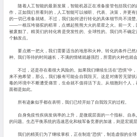
随着人工智能的最新发展，智能机器正在准备接管包括我们的
作，正如我们所看到的，人工智能可以倾听、代表、决策，并更有
的一切已准备就绪。不过，我们如何进行转化的具体细节尚不清楚
——一根压垮骆驼的稻草，点燃起熊熊大火的星星之火。前一天，
被废黜了。精英们的转化将是突发性的、全球性的。我们尚不确定
个触发点。
要点燃一把火，我们需要适当的地形和火种。转化的条件已然
种。我们等待的时间越长，不满的情绪就越强烈，所需的火种也就
不过，还是存在着很大风险的。如果我们继续生活在“恐惧”中，
来不抱希望，那么，我们极有可能会自我毁灭。这是对痛苦无望状
毒的环境中不断遭受痛苦，生命就不值得活下去。从细胞到个人，
面都是如此。
所有迹象似乎都在表明，我们已经开始了自我毁灭的过程。
自身免疫性疾病发病率的上升，是微观层面的一个指标。自杀
的问题。生态平衡系统的迅速恶化和核军备竞赛的加速，则是宏观
我们的精英们为了继续掌权，正在制造“恐惧”，制造虚假的全球