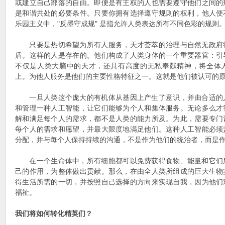
或建立自己部落的自由。即便是有主权的人也需要遵守他们之间的
是和谐共处的必要条件。只要你拥有选择遵守规则的权利，他人便
乐园主义中，"反墨守成规" 是指允许人类表达所有不同色彩的规则
只要是热切希望为所有人服务，天才荟萃的治理与自然无政府
盾。这样的人是存在的。他们构成了人类身体的一个重要器官：引
不仅是人类大脑中的天才，还具有高度的无私奉献精神，将全体
上。为他人服务是他们的主要性格特征之一。这就是他们被认可的
一旦人类这个庞大的有机体从基因上产生了意识，并由合适的
和管理一种人工智能，让它们能够为个人和集体服务。无论多么才
解和满足每个人的需求，都不是人类的能力所及。为此，需要专门
每个人的需求和愿望，并最大限度地满足他们。这种人工智能必须
分配，并与每个人保持持续的沟通，不是作为他们的统治者，而是
在一个生命体中，所有细胞都可以免费获得食物、能量和它们
己的作用，为整体做出贡献。那么，在由全人类所组成的巨大生物
得生活所需的一切，并按照自己选择的方向来实现自我，因为他们
福祉。
我们将如何转化精英们？