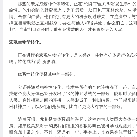
那些尚未完成这种个体转化、正在“恐惧”中面对即将发生事件的
略性。他们会陷入野蛮状态，为了最后一块面包而互相残杀。生活
情、合作和仁爱。他们将拥有更大的机会度过难关。在崩溃中，与
择互相帮助还是互相残杀，要么与他人和谐共处，要么消亡，这可
判”。当审判日到来时，唯有充满爱的人们才有资格进入天堂。
宏观生物学转化。
正在进行的宏观生物学转化，是人类这一生物有机体运行模式的转
响，转化成为“爱”所影响。
体系性转化便是其中的一部分。
它还伴随着精神性转化。技术将所有的个体连接在了一起。自
类这个庞大身体已经开发出了它的神经系统的一部分，能即时了解
人类。通过相互之间的连接，人类形成了一种团结感。他们越来越
种精神层面，以及他们是从属于比自己更庞大存在的一部分。
随着冥想、尤其是集体冥想的兴起，这种作为人类巨大身体一
展。如果说冥想对于构成我们细胞的积极影响已被科学地观测到，
研究却非常之少。不过，还是有一些。事实上，其效果类似于我们