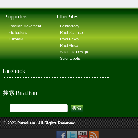
Supporters
Other Sites
Raelian Movement
Geniocracy
GoTopless
Rael-Science
Clitoraid
Rael News
Rael Africa
Scientific Design
Scientopolis
Facebook
搜索 Paradism
© 2026
Paradism
. All Rights Reserved.