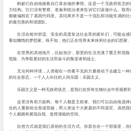
蚂蚁们自由地做着自己喜欢做的事情。这是一个无政府状态的
力结构。它们没有警察、老板和统治者来告诉它们该做什么。取而
都被编程在了基因代码里。其结果并不是一个混乱和功能失调的社
的最完善的和谐团队。
生活在相对舒适、安全的高度发达社会里的家长们，可能会感
看似懒惰的梦想家。殊不知，他们正在培养未来休闲社会的幻想家
在世界的其他地方，比如加沙，那里的生活充满了匮乏和危险
危险、为争取更好的生活而奋斗的叛逆者和战士。
无论何种环境，人类都在一些看不见的力量推动下去建立一种
的社会形态、一个人人向往的人间乐园：乐园主义。
乐园主义是一种无政府状态，是我们在所有生物社会中所观察到
这里没有权力架构。每个人都是主权者。我们可以自由地选择
合的人重新组合形成部族，即人类这个大家庭的不同器官。虽然我
个人都拥有展现自我、发挥潜能的空间。
自然方式就是我们原初的生活方式。你居住在一个部落里，你