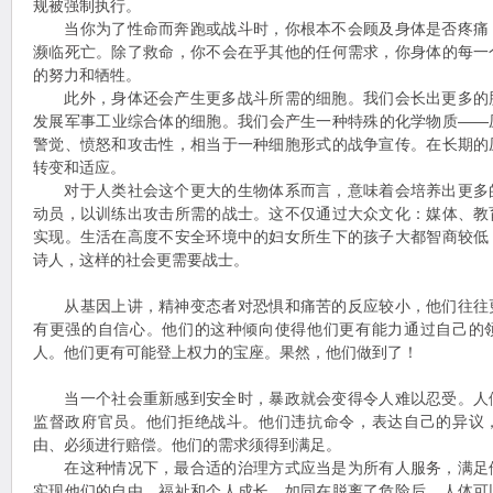
规被强制执行。
当你为了性命而奔跑或战斗时，你根本不会顾及身体是否疼痛
濒临死亡。除了救命，你不会在乎其他的任何需求，你身体的每一
的努力和牺牲。
此外，身体还会产生更多战斗所需的细胞。我们会长出更多的
发展军事工业综合体的细胞。我们会产生一种特殊的化学物质——
警觉、愤怒和攻击性，相当于一种细胞形式的战争宣传。在长期的
转变和适应。
对于人类社会这个更大的生物体系而言，意味着会培养出更多
动员，以训练出攻击所需的战士。这不仅通过大众文化：媒体、教
实现。生活在高度不安全环境中的妇女所生下的孩子大都智商较低
诗人，这样的社会更需要战士。
从基因上讲，精神变态者对恐惧和痛苦的反应较小，他们往往
有更强的自信心。他们的这种倾向使得他们更有能力通过自己的
人。他们更有可能登上权力的宝座。果然，他们做到了！
当一个社会重新感到安全时，暴政就会变得令人难以忍受。人
监督政府官员。他们拒绝战斗。他们违抗命令，表达自己的异议
由、必须进行赔偿。他们的需求须得到满足。
在这种情况下，最合适的治理方式应当是为所有人服务，满足
实现他们的自由、福祉和个人成长。如同在脱离了危险后，人体可