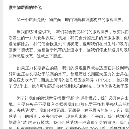
微生物层面的转化。
第一个层面是微生物层面，即由细菌和细胞构成的微观世界。
当我们感到“恐惧”时，我们就会改变我们的微观世界，改变我们
断发生的一系列化学反应。例如，我们会分泌更多的应激激素，促
危险解除后，我们便会恢复到平衡状态，也即我们在出生时和发育
激素平衡状态。这相当于汽车的怠速水平。当我们停止加速并对发
回到怠速状态。这就是平衡点。
如果压力长期存在的话，我们的微观世界就会适应它并找到新
醇和血压会长期处于较高的水平。曾经历过长期巨大压力的士兵在
活在压力状态下，而患上所谓的创伤后应激障碍（PTSD）。他的
了“恐惧”上。他有可能还是会体验到快乐的时光，但他仍将依赖于
为了让我们的微观世界摆脱“恐惧”的运作模式，我们必须创造出
境。首要任务是不要摄入会损害我们自然化学平衡和平衡状态的
来，去感受“爱”。我们必须冥想。冥想是一种不思考的练习，它让
感受当下的瞬间，不去想过去、现在和未来，不去想让我们感到恐
刻进入“爱”的运行模式。我们会感受到一种遍布全身的愉悦。我
位、所有细胞来进行冥想，并以感恩的心态给予它们爱。爱是恐惧