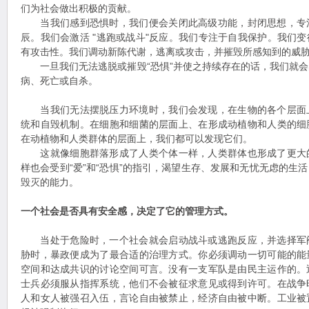
们为社会做出积极的贡献。
当我们感到恐惧时，我们便会关闭此高级功能，封闭思想，专
辰。我们会激活 "逃跑或战斗"反应。我们专注于自我保护。我们
有攻击性。我们调动新陈代谢，逃离或攻击，并摧毁所感知到的威
一旦我们无法逃脱或摧毁“恐惧”并使之持续存在的话，我们就会
病、死亡或自杀。
当我们无法摆脱压力环境时，我们会发现，在生物的各个层面
统和自毁机制。在细胞和细菌的层面上、在形成动植物和人类的细
在动植物和人类群体的层面上，我们都可以发现它们。
这就像细胞群落形成了人类个体一样，人类群体也形成了更大
样也会受到“爱”和“恐惧”的指引，渴望生存、发展和无忧无虑的生
毁灭的能力。
一个社会是否具有安全感，决定了它的管理方式。
当处于危险时，一个社会就会启动战斗或逃跑反应，并选择军
胁时，暴政便成为了最合适的治理方式。你必须调动一切可能的能
空间和达成共识的讨论空间可言。没有一支军队是由民主运作的。
士兵必须服从指挥系统，他们不会被征求意见或得到许可。在战争
人和女人被强召入伍，言论自由被禁止，经济自由被中断。工业被