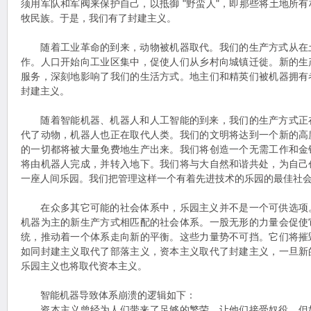
须用军队和军阀来保护自己，以抵御 "野蛮人"，即那些将土地所
牧民族。于是，我们有了封建主义。
随着工业革命的到来，动物被机器取代。我们的生产方式从在
作。人口开始向工业区集中，促使人们从乡村向城镇迁徙。新的生
服务，深刻地影响了我们的生活方式。地主们和精英们被机器拥有
封建主义。
随着智能机器、机器人和人工智能的到来，我们的生产方式正
代了动物，机器人也正在取代人类。我们的文明将达到一个新的高
的一切都将被大量免费地生产出来。我们将创造一个无需工作和金
将由机器人完成，并转入地下。我们将与大自然和谐共处，为自己
一座人间乐园。我们把管理这样一个有着先进技术的乐园的最佳社
在众多其它可能的社会体系中，乐园主义并不是一个可供选项
机器为主的新生产方式相匹配的社会体系。一股无形的力量会促使
统，推动着一个体系走向新的平衡。这些力量势不可挡。它们将摧
如同封建主义取代了部落主义，资本主义取代了封建主义，一旦新
乐园主义也将取代资本主义。
智能机器导致体系崩溃的逻辑如下：
资本主义曾经为人们带来了足够的繁荣，让他们接受奴役，但