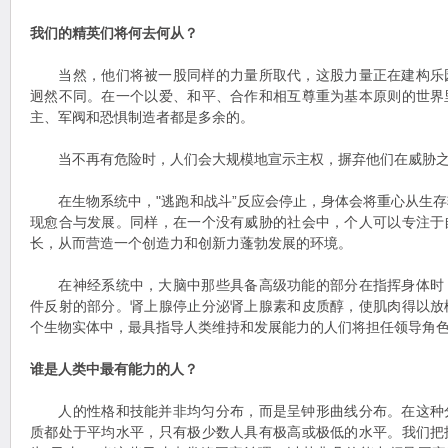
我们的精英们将何去何从？
当然，他们将被一股同样的力量所取代，这股力量正在建构乐
迥然不同。在一个以爱、和平、合作和相互尊重为基本原则的世界
主、军阀和恐惧制造者都是多余的。
当不再有危险时，人们会大规模地宣示主权，摒弃他们在威胁之
在生物系统中，"逃跑和战斗”反应会停止，身体会将重心从生存
现愈合与发展。同样，在一个没有威胁的社会中，个人可以专注于
长，从而营造一个创造力和创新力蓬勃发展的环境。
在神经系统中，大脑中那些具备高级功能的部分在指挥身体时
件反射的部分。肾上腺停止分泌肾上腺素和皮质醇，使肌肉得以放
个生物实体中，最具指导人类维持和发展能力的人们将担任领导角
谁是人类中最有能力的人？
人的性格和技能并非均匀分布，而是呈钟形曲线分布。在这种
质都处于平均水平，只有极少数人具有极高或极低的水平。我们把