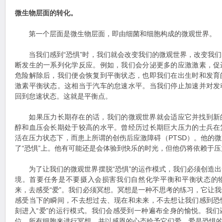
微生物层面的转化。
第一个层面是微生物层面，即由细菌和细胞构成的微观世界。
当我们感到“恐惧”时，我们就会改变我们的微观世界，改变我们
断发生的一系列化学反应。例如，我们会分泌更多的应激激素，促
危险解除后，我们便会恢复到平衡状态，也即我们在出生时和发育
激素平衡状态。这相当于汽车的怠速水平。当我们停止加速并对发
回到怠速状态。这就是平衡点。
如果压力长期存在的话，我们的微观世界就会适应它并找到新
醇和血压会长期处于较高的水平。曾经历过长期巨大压力的士兵在
活在压力状态下，而患上所谓的创伤后应激障碍（PTSD）。他的
了“恐惧”上。他有可能还是会体验到快乐的时光，但他仍将依赖于
为了让我们的微观世界摆脱“恐惧”的运作模式，我们必须创造出
境。首要任务是不要摄入会损害我们自然化学平衡和平衡状态的
来，去感受“爱”。我们必须冥想。冥想是一种不思考的练习，它让
感受当下的瞬间，不去想过去、现在和未来，不去想让我们感到恐
刻进入“爱”的运行模式。我们会感受到一种遍布全身的愉悦。我
位、所有细胞来进行冥想，并以感恩的心态给予它们爱。爱是恐惧