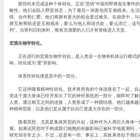
那些尚未完成这种个体转化、正在“恐惧”中面对即将发生事件的
略性。他们会陷入野蛮状态，为了最后一块面包而互相残杀。生活
情、合作和仁爱。他们将拥有更大的机会度过难关。在崩溃中，与
择互相帮助还是互相残杀，要么与他人和谐共处，要么消亡，这可
判”。当审判日到来时，唯有充满爱的人们才有资格进入天堂。
宏观生物学转化。
正在进行的宏观生物学转化，是人类这一生物有机体运行模式的转
响，转化成为“爱”所影响。
体系性转化便是其中的一部分。
它还伴随着精神性转化。技术将所有的个体连接在了一起。自
类这个庞大身体已经开发出了它的神经系统的一部分，能即时了解
人类。通过相互之间的连接，人类形成了一种团结感。他们越来越
种精神层面，以及他们是从属于比自己更庞大存在的一部分。
随着冥想、尤其是集体冥想的兴起，这种作为人类巨大身体一
展。如果说冥想对于构成我们细胞的积极影响已被科学地观测到，
研究却非常之少。不过，还是有一些。事实上，其效果类似于我们