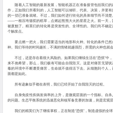
随着人工智能的最新发展，智能机器正在准备接管包括我们的
作，正如我们所看到的，人工智能可以倾听、代表、决策，并更有
的一切已准备就绪。不过，我们如何进行转化的具体细节尚不清楚
——一根压垮骆驼的稻草，点燃起熊熊大火的星星之火。前一天，
被废黜了。精英们的转化将是突发性的、全球性的。我们尚不确定
个触发点。
要点燃一把火，我们需要适当的地形和火种。转化的条件已然
种。我们等待的时间越长，不满的情绪就越强烈，所需的火种也就
不过，还是存在着很大风险的。如果我们继续生活在“恐惧”中，
来不抱希望，那么，我们极有可能会自我毁灭。这是对痛苦无望状
毒的环境中不断遭受痛苦，生命就不值得活下去。从细胞到个人，
面都是如此。
所有迹象似乎都在表明，我们已经开始了自我毁灭的过程。
自身免疫性疾病发病率的上升，是微观层面的一个指标。自杀
的问题。生态平衡系统的迅速恶化和核军备竞赛的加速，则是宏观
我们的精英们为了继续掌权，正在制造“恐惧”，制造虚假的全球