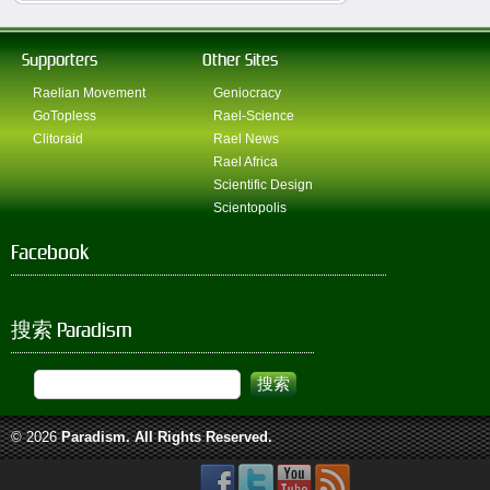
Supporters
Other Sites
Raelian Movement
Geniocracy
GoTopless
Rael-Science
Clitoraid
Rael News
Rael Africa
Scientific Design
Scientopolis
Facebook
搜索 Paradism
© 2026
Paradism
. All Rights Reserved.