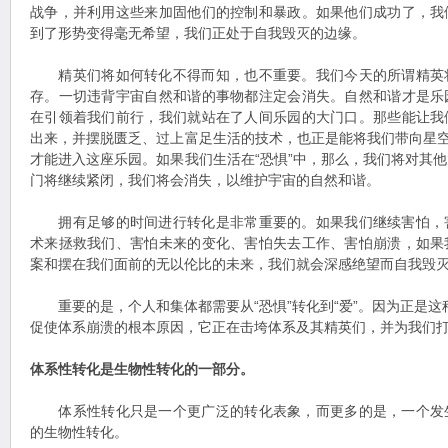
战争，并利用这些来加固他们的控制和暴政。如果他们成功了，我
到了形势变得毫无希望，我们正处于自我毁灭的边缘。
精英们将如何转化不得而知，也不重要。我们今天的所谓精英
存。一切违背宇宙自然和谐的事物都注定会消失。自然和谐才是乐
在引领着我们前行，我们就站在了人间乐园的大门口。那些能让我
出来，并摆脱匮乏、过上富足生活的技术，也正是能将我们带向星空
才能进入这座乐园。如果我们生活在“恐惧”中，那么，我们将对其
门将继续紧闭，我们将会消失，以维护宇宙的自然和谐。
拥有足够的时间进行转化是非常重要的。如果我们继续害怕，
术来拯救我们、害怕未来的变化、害怕失去工作、害怕崩溃，如果
案和摆在我们面前的无以伦比的未来，我们就会深感绝望而自我毁
重要的是，个人和集体都需要从“恐惧”转化到“爱”。因为正是这种从
促使体系崩溃的根本原因，它正在击垮体系及其精英们，并为我们
体系性转化是生物性转化的一部分。
体系性转化只是一个更广泛的转化表象，而更多的是，一个发
的生物性转化。