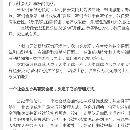
们为社会做出积极的贡献。
当我们感到恐惧时，我们便会关闭此高级功能，封闭思想，专
辰。我们会激活 "逃跑或战斗"反应。我们专注于自我保护。我们
有攻击性。我们调动新陈代谢，逃离或攻击，并摧毁所感知到的威
一旦我们无法逃脱或摧毁“恐惧”并使之持续存在的话，我们就会
病、死亡或自杀。
当我们无法摆脱压力环境时，我们会发现，在生物的各个层面
统和自毁机制。在细胞和细菌的层面上、在形成动植物和人类的细
在动植物和人类群体的层面上，我们都可以发现它们。
这就像细胞群落形成了人类个体一样，人类群体也形成了更大
样也会受到“爱”和“恐惧”的指引，渴望生存、发展和无忧无虑的生
毁灭的能力。
一个社会是否具有安全感，决定了它的管理方式。
当处于危险时，一个社会就会启动战斗或逃跑反应，并选择军
胁时，暴政便成为了最合适的治理方式。你必须调动一切可能的能
空间和达成共识的讨论空间可言。没有一支军队是由民主运作的。
士兵必须服从指挥系统，他们不会被征求意见或得到许可。在战争
人和女人被强召入伍，言论自由被禁止，经济自由被中断。工业被