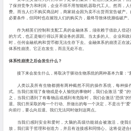
了保持竞争力和利润，企业不得不用智能机器取代工人。然而，人
费。而当人们不购买商品时，商家就会因为卖不出货而宣告破产。
必要条件，但同时也在摧毁人们的购买力，最终导致体统濒临破产
作为精英们控制和支配工具的金融体系，须依赖于借款人偿还
的方式，也正是银行得以开展业务的原因。当太多的人、企业和政
时，任何金融机构和货币都无法生存下去。金融体系的崩溃正在波
体系性崩溃。它正在发生，而且无处不在。
体系性崩溃之后会发生什么？
接下来会发生什么，将取决于驱动生物系统的两种基本力量：“爱”
人类以及所有生物都拥有两种截然不同的操作系统，每种操作
式。当我们发现了食物或是令人愉悦的事物时，我们会激活 "爱 "
之，当我们遇到了有毒物品或感到有危险时，我们会激活“恐惧”
退。我们所采取的每一个行动、所做出的每一个决定，不是出于“爱”
向前行，要么向后退。我们无法同时做到这两点。
当我们感到安全和爱时，大脑的高级功能就会被激活，使我们
放，我们富于哲理和创造力，并且有连接感和同情心。这将促进合