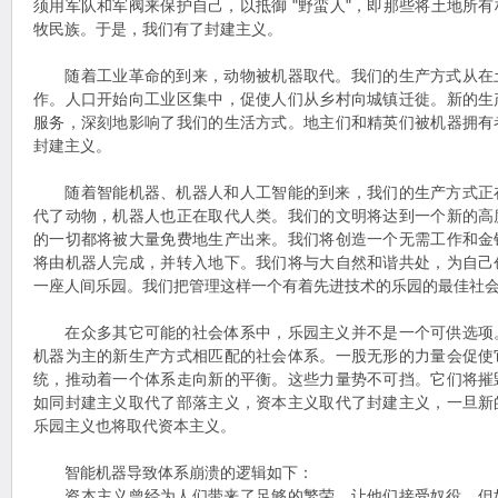
须用军队和军阀来保护自己，以抵御 "野蛮人"，即那些将土地所
牧民族。于是，我们有了封建主义。
随着工业革命的到来，动物被机器取代。我们的生产方式从在
作。人口开始向工业区集中，促使人们从乡村向城镇迁徙。新的生
服务，深刻地影响了我们的生活方式。地主们和精英们被机器拥有
封建主义。
随着智能机器、机器人和人工智能的到来，我们的生产方式正
代了动物，机器人也正在取代人类。我们的文明将达到一个新的高
的一切都将被大量免费地生产出来。我们将创造一个无需工作和金
将由机器人完成，并转入地下。我们将与大自然和谐共处，为自己
一座人间乐园。我们把管理这样一个有着先进技术的乐园的最佳社
在众多其它可能的社会体系中，乐园主义并不是一个可供选项
机器为主的新生产方式相匹配的社会体系。一股无形的力量会促使
统，推动着一个体系走向新的平衡。这些力量势不可挡。它们将摧
如同封建主义取代了部落主义，资本主义取代了封建主义，一旦新
乐园主义也将取代资本主义。
智能机器导致体系崩溃的逻辑如下：
资本主义曾经为人们带来了足够的繁荣，让他们接受奴役，但