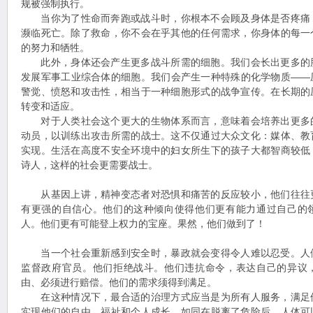
规被强制执行。
当你为了性命而奔跑或战斗时，你根本不会顾及身体是否疼痛
濒临死亡。除了救命，你不会在乎其他的任何需求，你身体的每一
的努力和牺牲。
此外，身体还会产生更多战斗所需的细胞。我们会长出更多的
发展军事工业综合体的细胞。我们会产生一种特殊的化学物质——
警觉、愤怒和攻击性，相当于一种细胞形式的战争宣传。在长期的
转变和适应。
对于人类社会这个更大的生物体系而言，意味着会培养出更多
动员，以训练出攻击所需的战士。这不仅通过大众文化：媒体、教
实现。生活在高度不安全环境中的妇女所生下的孩子大都智商较低
诗人，这样的社会更需要战士。
从基因上讲，精神变态者对恐惧和痛苦的反应较小，他们往往
有更强的自信心。他们的这种倾向使得他们更有能力通过自己的
人。他们更有可能登上权力的宝座。果然，他们做到了！
当一个社会重新感到安全时，暴政就会变得令人难以忍受。人
监督政府官员。他们拒绝战斗。他们违抗命令，表达自己的异议
由、必须进行赔偿。他们的需求须得到满足。
在这种情况下，最合适的治理方式应当是为所有人服务，满足
实现他们的自由、福祉和个人成长。如同在脱离了危险后，人体可