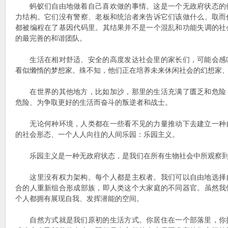
蚂蚁们自由地做着自己喜欢做的事情。这是一个无政府状态的
力结构。它们没有警察、老板和统治者来告诉它们该做什么。取而
都被编程在了基因代码里。其结果并不是一个混乱和功能失调的社
的最完善的和谐团队。
生活在相对舒适、安全的高度发达社会里的家长们，可能会感
看似懒惰的梦想家。殊不知，他们正在培养未来休闲社会的幻想家
在世界的其他地方，比如加沙，那里的生活充满了匮乏和危险
危险、为争取更好的生活而奋斗的叛逆者和战士。
无论何种环境，人类都在一些看不见的力量推动下去建立一种
的社会形态、一个人人向往的人间乐园：乐园主义。
乐园主义是一种无政府状态，是我们在所有生物社会中所观察到
这里没有权力架构。每个人都是主权者。我们可以自由地选择
合的人重新组合形成部族，即人类这个大家庭的不同器官。虽然我
个人都拥有展现自我、发挥潜能的空间。
自然方式就是我们原初的生活方式。你居住在一个部落里，你