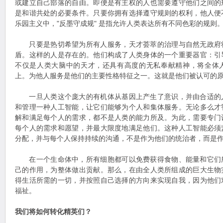
或建立自己部落的自由。即便是有主权的人也需要遵守他们之间的
是和谐共处的必要条件。只要你拥有选择遵守规则的权利，他人便
乐园主义中，"反墨守成规" 是指允许人类表达所有不同色彩的规则
只要是热切希望为所有人服务，天才荟萃的治理与自然无政府
盾。这样的人是存在的。他们构成了人类身体的一个重要器官：引
不仅是人类大脑中的天才，还具有高度的无私奉献精神，将全体
上。为他人服务是他们的主要性格特征之一。这就是他们被认可的
一旦人类这个庞大的有机体从基因上产生了意识，并由合适的
和管理一种人工智能，让它们能够为个人和集体服务。无论多么才
解和满足每个人的需求，都不是人类的能力所及。为此，需要专门
每个人的需求和愿望，并最大限度地满足他们。这种人工智能必须
分配，并与每个人保持持续的沟通，不是作为他们的统治者，而是
在一个生命体中，所有细胞都可以免费获得食物、能量和它们
己的作用，为整体做出贡献。那么，在由全人类所组成的巨大生物
得生活所需的一切，并按照自己选择的方向来实现自我，因为他们
福祉。
我们将如何转化精英们？