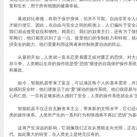
复和生长，用于所有细胞的健康幸福。
暴政好比疼痛，有助于保护身体，但并不可取。自由非常令人
才能行使它。因此，在自由与安全之间的权衡上，人们偏向于安全
我们就会接受奴役和牺牲。精英们、我们的奴隶主们，还有为了保
军阀们，他们都意识到了这一点。接受他们的专制权力和特权，就
供安全的能力。他们需要利用这两者来控制热爱自由的民众。
从最初开始，人类就一直在忍受着匮乏或对匮乏的恐惧。对大
存斗争。人类赖以生存的操作统是受“恐惧”驱使的自我保护操作系
和暴政。
如今，智能机器带来了富足，可以满足每个人的基本需求，并
始感到安全时，他们便激活了由“爱”驱动的操作系统。他们很容易
心和仁慈。一旦有足够多的人感到了安全，人类的操作系统就会从“恐惧
智能机器不仅正在瓦解资本主义，带来新的文明水平，它们还
类的操作体系。人类所产生的一系列行为和情感将不再以“恐惧”为基
这将产生深远的影响，它就像我们正在从黑暗走向光明，正在
代。如此重大的转变，在人类史上是绝无仅有的。