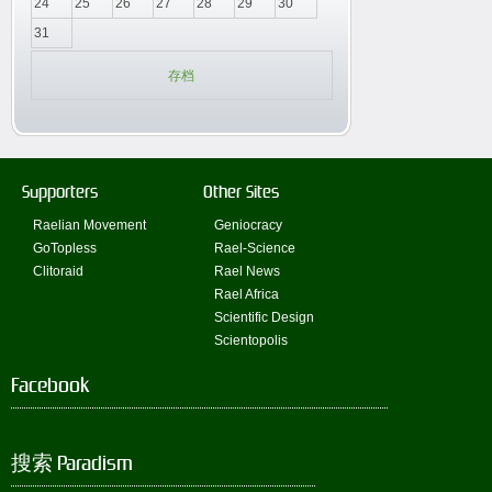
24
25
26
27
28
29
30
31
存档
Supporters
Other Sites
Raelian Movement
Geniocracy
GoTopless
Rael-Science
Clitoraid
Rael News
Rael Africa
Scientific Design
Scientopolis
Facebook
搜索 Paradism