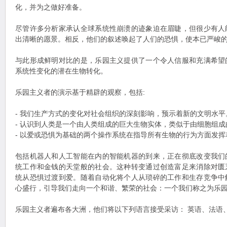
化，并为之做好准备。
尽管许多分析家承认全球系统性崩溃的迹象迫在眉睫，但很少有人
出清晰的愿景。相反，他们的叙述唤起了人们的恐惧，使本已严峻
与此形成鲜明对比的是，乐园主义提供了一个令人信服和充满希望
系统性变化的潜在生物转化。
乐园主义者的演示基于精辟的观察，包括:
- 我们生产方式的变化对社会组织的深刻影响，预示着新的文明水平
- 认识到人类是一个由人类组成的巨大生物实体，类似于由细胞组成
- 以爱或恐惧为基础的两个操作系统在指导所有生物的行为方面发
包括机器人和人工智能在内的智能机器的到来，正在彻底改变我们
统工作和金钱的天堂般的社会。这种转变通过创造富足来消除对匮
统从恐惧过渡到爱。随着自动化将个人从琐碎的工作和生存竞争中
心盛行，引导我们走向一个和谐、繁荣的社会：一个我们称之为乐
乐园主义者遍布各大洲，他们将以下列语言接受采访： 英语、法语