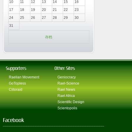
10
11
12
13
14
15
16
17
18
19
20
21
22
23
24
25
26
27
28
29
30
31
存档
Supporters
Other Sites
Raelian Movement
Geniocracy
GoTopless
Rael-Science
Clitoraid
Rael News
Rael Africa
Scientific Design
Scientopolis
Facebook