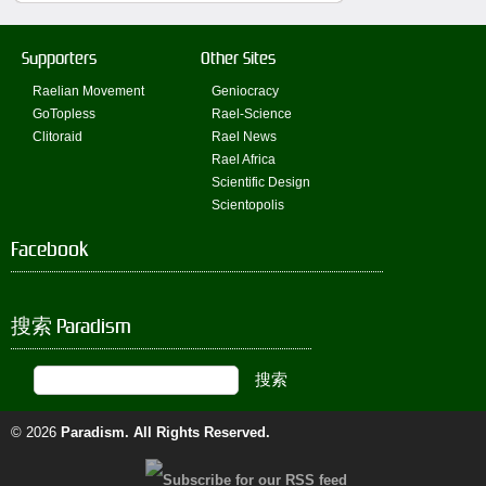
Supporters
Other Sites
Raelian Movement
Geniocracy
GoTopless
Rael-Science
Clitoraid
Rael News
Rael Africa
Scientific Design
Scientopolis
Facebook
搜索 Paradism
© 2026
Paradism
. All Rights Reserved.