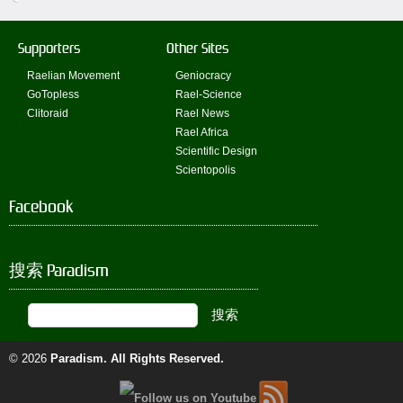
Supporters
Other Sites
Raelian Movement
Geniocracy
GoTopless
Rael-Science
Clitoraid
Rael News
Rael Africa
Scientific Design
Scientopolis
Facebook
搜索 Paradism
© 2026
Paradism
. All Rights Reserved.