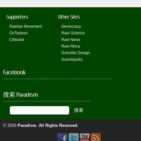
Supporters
Other Sites
Raelian Movement
Geniocracy
GoTopless
Rael-Science
Clitoraid
Rael News
Rael Africa
Scientific Design
Scientopolis
Facebook
搜索 Paradism
© 2026
Paradism
. All Rights Reserved.