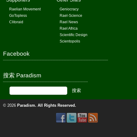
Raelian Movement
Geniocracy
GoTopless
Rael-Science
Clitoraid
Rael News
Rael Africa
Scientific Design
Scientopolis
Facebook
搜索 Paradism
© 2026
Paradism
. All Rights Reserved.