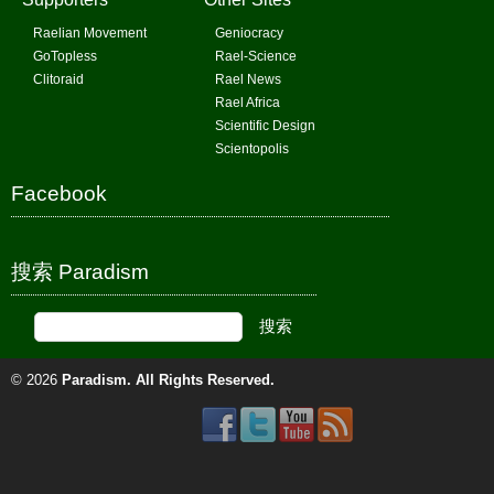
Raelian Movement
Geniocracy
GoTopless
Rael-Science
Clitoraid
Rael News
Rael Africa
Scientific Design
Scientopolis
Facebook
搜索 Paradism
© 2026
Paradism
. All Rights Reserved.