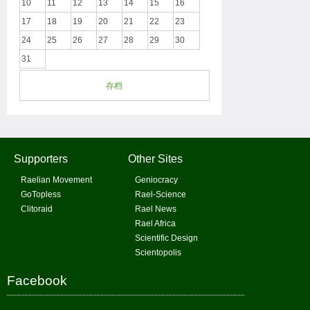
10
11
12
13
14
15
16
17
18
19
20
21
22
23
24
25
26
27
28
29
30
31
存档
Supporters
Other Sites
Raelian Movement
Geniocracy
GoTopless
Rael-Science
Clitoraid
Rael News
Rael Africa
Scientific Design
Scientopolis
Facebook